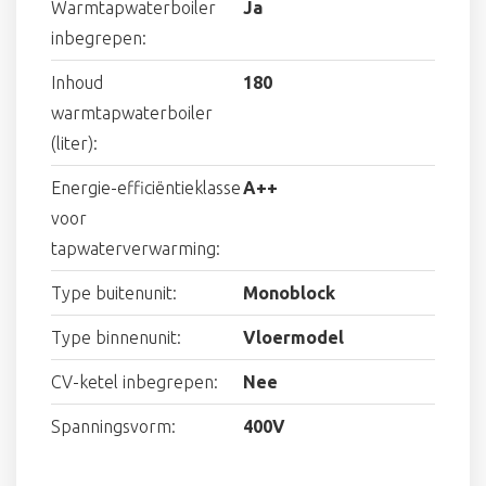
Warmtapwaterboiler
Ja
inbegrepen:
Inhoud
180
warmtapwaterboiler
(liter):
Energie-efficiëntieklasse
A++
voor
tapwaterverwarming:
Type buitenunit:
Monoblock
Type binnenunit:
Vloermodel
CV-ketel inbegrepen:
Nee
Spanningsvorm:
400V