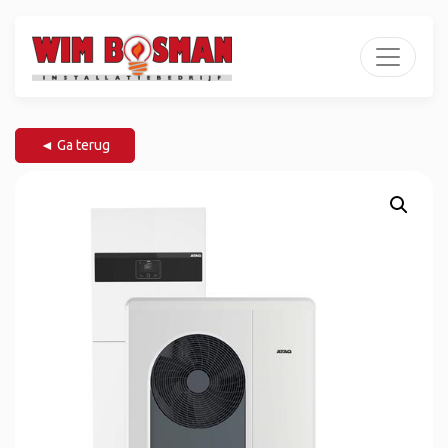
◄ Ga terug