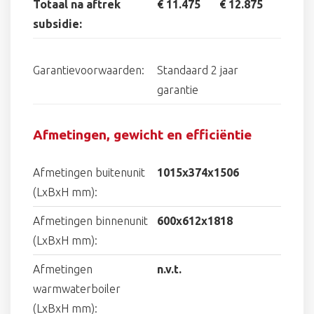
Totaal na aftrek
€ 11.475
€ 12.875
subsidie:
Garantievoorwaarden:
Standaard 2 jaar
garantie
Afmetingen, gewicht en efficiëntie
Afmetingen buitenunit
1015x374x1506
(LxBxH mm):
Afmetingen binnenunit
600x612x1818
(LxBxH mm):
Afmetingen
n.v.t.
warmwaterboiler
(LxBxH mm):