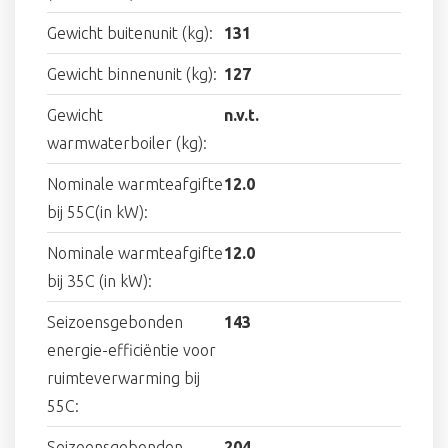
Gewicht buitenunit (kg):
131
Gewicht binnenunit (kg):
127
Gewicht
n.v.t.
warmwaterboiler (kg):
Nominale warmteafgifte
12.0
bij 55C(in kW):
Nominale warmteafgifte
12.0
bij 35C (in kW):
Seizoensgebonden
143
energie-efficiëntie voor
ruimteverwarming bij
55C:
Seizoensgebonden
204