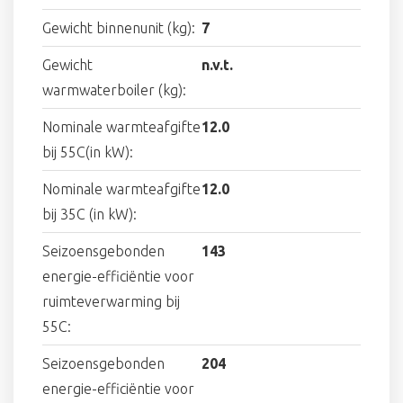
Gewicht binnenunit (kg):
7
Gewicht
n.v.t.
warmwaterboiler (kg):
Nominale warmteafgifte
12.0
bij 55C(in kW):
Nominale warmteafgifte
12.0
bij 35C (in kW):
Seizoensgebonden
143
energie-efficiëntie voor
ruimteverwarming bij
55C:
Seizoensgebonden
204
energie-efficiëntie voor