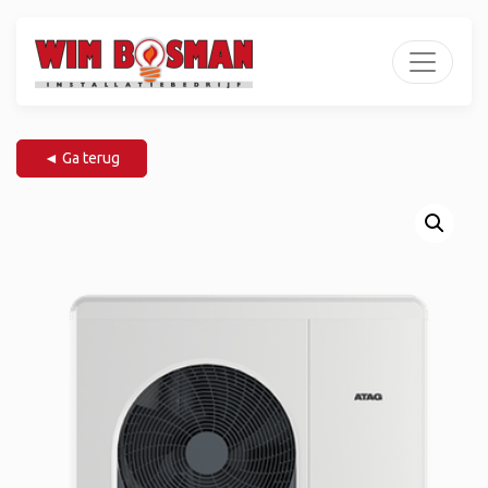
◄ Ga terug