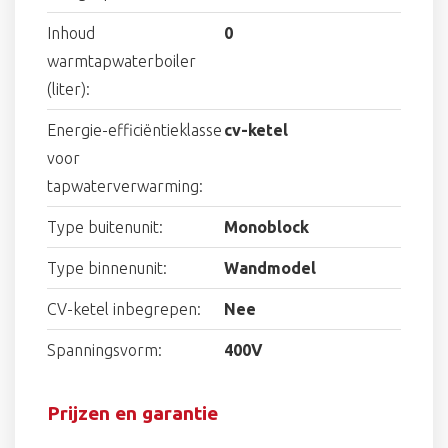
Inhoud
0
warmtapwaterboiler
(liter):
Energie-efficiëntieklasse
cv-ketel
voor
tapwaterverwarming:
Type buitenunit:
Monoblock
Type binnenunit:
Wandmodel
CV-ketel inbegrepen:
Nee
Spanningsvorm:
400V
Prijzen en garantie