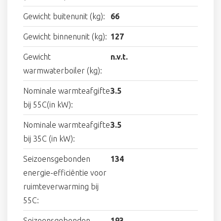
Gewicht buitenunit (kg):
66
Gewicht binnenunit (kg):
127
Gewicht
n.v.t.
warmwaterboiler (kg):
Nominale warmteafgifte
3.5
bij 55C(in kW):
Nominale warmteafgifte
3.5
bij 35C (in kW):
Seizoensgebonden
134
energie-efficiëntie voor
ruimteverwarming bij
55C:
Seizoensgebonden
193