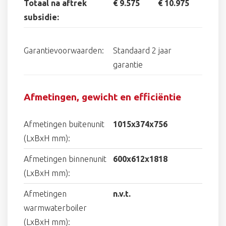
Totaal na aftrek
€ 9.575
€ 10.975
subsidie:
Garantievoorwaarden:
Standaard 2 jaar
garantie
Afmetingen, gewicht en efficiëntie
Afmetingen buitenunit
1015x374x756
(LxBxH mm):
Afmetingen binnenunit
600x612x1818
(LxBxH mm):
Afmetingen
n.v.t.
warmwaterboiler
(LxBxH mm):