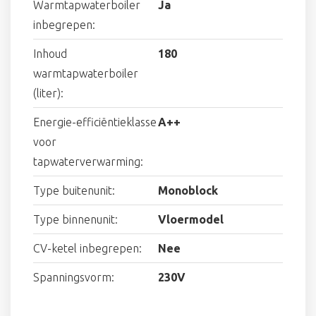
Warmtapwaterboiler
Ja
inbegrepen:
Inhoud
180
warmtapwaterboiler
(liter):
Energie-efficiëntieklasse
A++
voor
tapwaterverwarming:
Type buitenunit:
Monoblock
Type binnenunit:
Vloermodel
CV-ketel inbegrepen:
Nee
Spanningsvorm:
230V