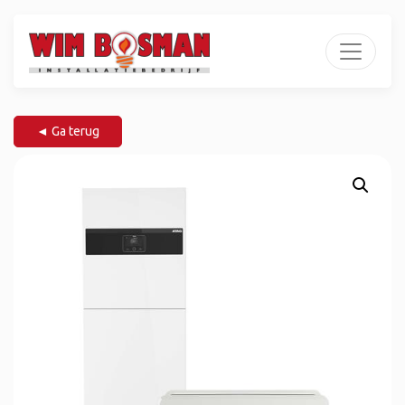
◄ Ga terug