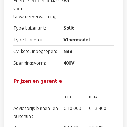
Energie-efficiëntieklasse
A+
voor
tapwaterverwarming:
Type buitenunit:
Split
Type binnenunit:
Vloermodel
CV-ketel inbegrepen:
Nee
Spanningsvorm:
400V
Prijzen en garantie
min:
max:
Adviesprijs binnen- en
€ 10.000
€ 13.400
buitenunit: