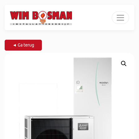
◄ Ga terug