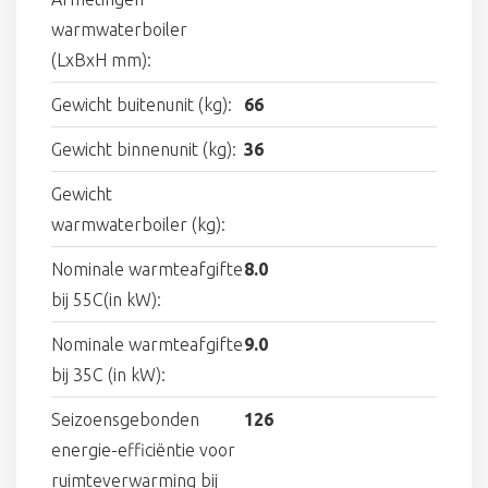
warmwaterboiler
(LxBxH mm):
Gewicht buitenunit (kg):
66
Gewicht binnenunit (kg):
36
Gewicht
warmwaterboiler (kg):
Nominale warmteafgifte
8.0
bij 55C(in kW):
Nominale warmteafgifte
9.0
bij 35C (in kW):
Seizoensgebonden
126
energie-efficiëntie voor
ruimteverwarming bij