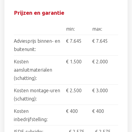
Prijzen en garantie
min:
max:
Adviesprijs binnen- en
€ 7.645
€ 7.645
buitenunit:
Kosten
€ 1.500
€ 2.000
aansluitmaterialen
(schatting):
Kosten montage-uren
€ 2.500
€ 3.000
(schatting):
Kosten
€ 400
€ 400
inbedrijfstelling:
ISDE-subsidie:
-
€ 2.575
-
€ 2.575