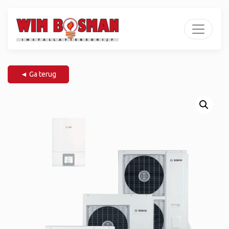
◄ Ga terug