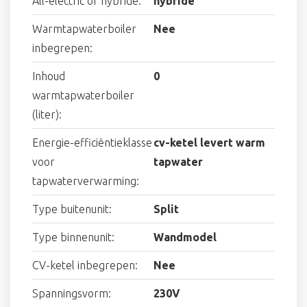
All-electric of hybride:
hybride
Warmtapwaterboiler
Nee
inbegrepen:
Inhoud
0
warmtapwaterboiler
(liter):
Energie-efficiëntieklasse
cv-ketel levert warm
voor
tapwater
tapwaterverwarming:
Type buitenunit:
Split
Type binnenunit:
Wandmodel
CV-ketel inbegrepen:
Nee
Spanningsvorm:
230V