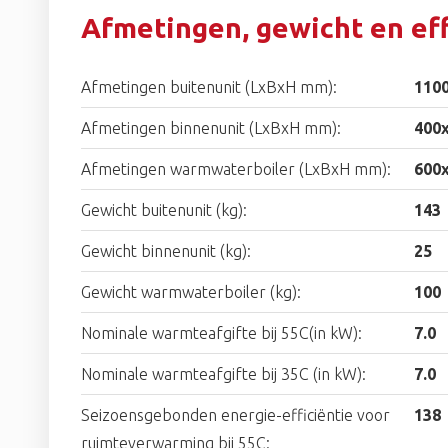
Afmetingen, gewicht en eff
Afmetingen buitenunit (LxBxH mm):
110
Afmetingen binnenunit (LxBxH mm):
400
Afmetingen warmwaterboiler (LxBxH mm):
600
Gewicht buitenunit (kg):
143
Gewicht binnenunit (kg):
25
Gewicht warmwaterboiler (kg):
100
Nominale warmteafgifte bij 55C(in kW):
7.0
Nominale warmteafgifte bij 35C (in kW):
7.0
Seizoensgebonden energie-efficiëntie voor
138
ruimteverwarming bij 55C: