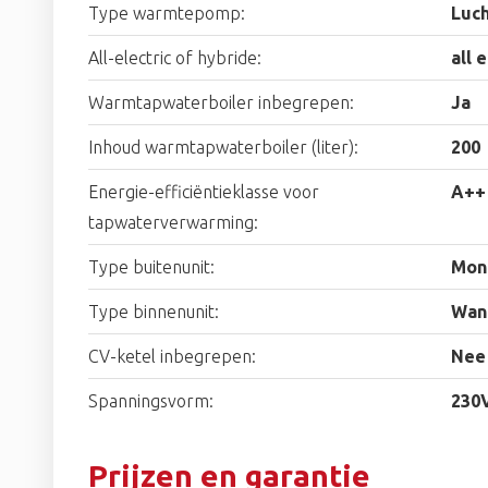
Type warmtepomp:
Luc
All-electric of hybride:
all 
Warmtapwaterboiler inbegrepen:
Ja
Inhoud warmtapwaterboiler (liter):
200
Energie-efficiëntieklasse voor
A++
tapwaterverwarming:
Type buitenunit:
Mon
Type binnenunit:
Wan
CV-ketel inbegrepen:
Nee
Spanningsvorm:
230
Prijzen en garantie