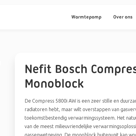
Warmtepomp
Over ons
Nefit Bosch Compres
Monoblock
De Compress 5800i AW is een zeer stille en duur
radiatoren hebt, maar wilt overstappen van gasv
toekomstbestendig verwarmingssysteem. Het natuu
van de meest milieuvriendelijke verwarmingsoplossin
gassenwetgeving. De monoblock buitenunit kan w