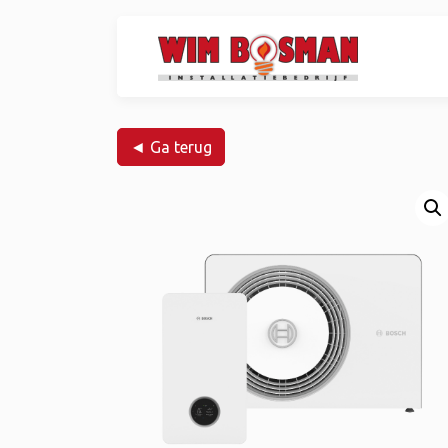
◄ Ga terug