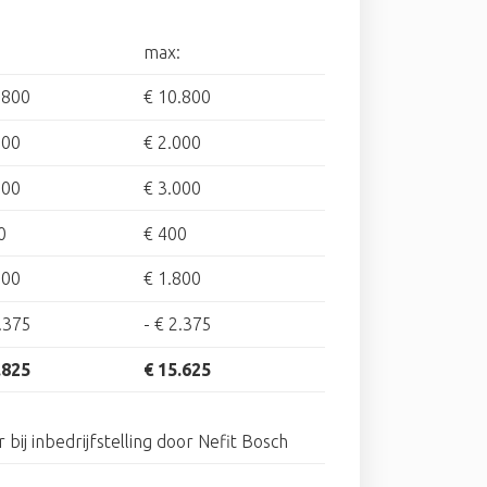
max:
.800
€ 10.800
500
€ 2.000
500
€ 3.000
0
€ 400
000
€ 1.800
.375
-
€ 2.375
.825
€ 15.625
r bij inbedrijfstelling door Nefit Bosch