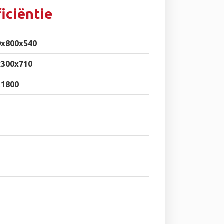
iciëntie
0x800x540
x300x710
x1800