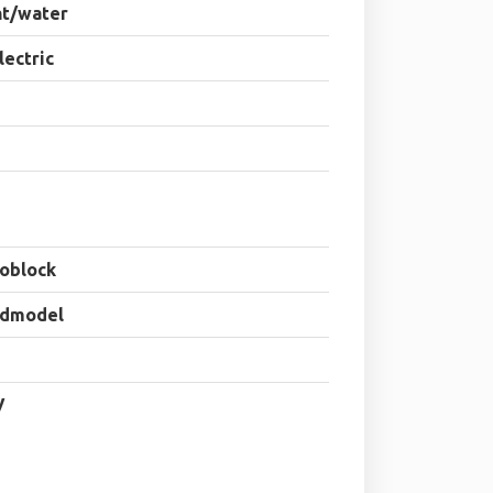
ht/water
electric
oblock
dmodel
V