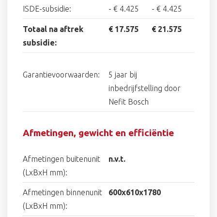
ISDE-subsidie:
-
€ 4.425
-
€ 4.425
Totaal na aftrek
€ 17.575
€ 21.575
subsidie:
Garantievoorwaarden:
5 jaar bij
inbedrijfstelling door
Nefit Bosch
Afmetingen, gewicht en efficiëntie
Afmetingen buitenunit
n.v.t.
(LxBxH mm):
Afmetingen binnenunit
600x610x1780
(LxBxH mm):