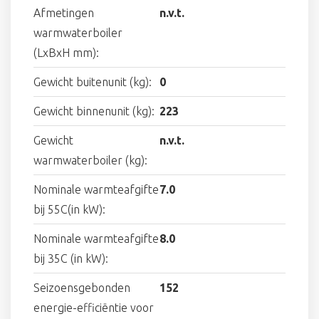
Afmetingen
n.v.t.
warmwaterboiler
(LxBxH mm):
Gewicht buitenunit (kg):
0
Gewicht binnenunit (kg):
223
Gewicht
n.v.t.
warmwaterboiler (kg):
Nominale warmteafgifte
7.0
bij 55C(in kW):
Nominale warmteafgifte
8.0
bij 35C (in kW):
Seizoensgebonden
152
energie-efficiëntie voor