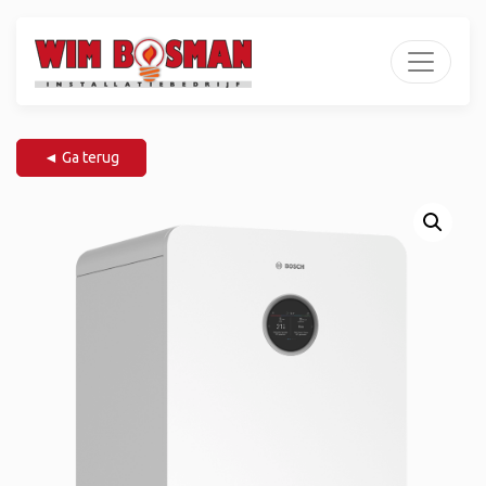
◄ Ga terug