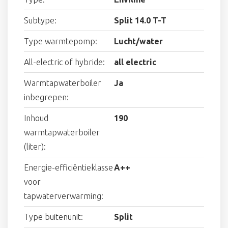
Subtype:
Split 14.0 T-T
Type warmtepomp:
Lucht/water
All-electric of hybride:
all electric
Warmtapwaterboiler
Ja
inbegrepen:
Inhoud
190
warmtapwaterboiler
(liter):
Energie-efficiëntieklasse
A++
voor
tapwaterverwarming:
Type buitenunit:
Split