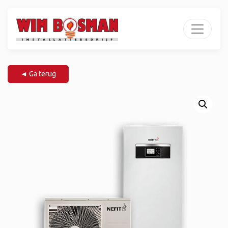
◄ Ga terug