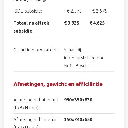
ISDE-subsidie:
-
€ 2.575
-
€ 2.575
Totaal na aftrek
€ 3.925
€ 4.625
subsidie:
Garantievoorwaarden:
5 jaar bij
inbedrijfstelling door
Nefit Bosch
Afmetingen, gewicht en efficiëntie
Afmetingen buitenunit
950x330x830
(LxBxH mm):
Afmetingen binnenunit
350x240x650
(LxBxH mm):