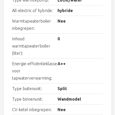
All-electric of hybride:
hybride
Warmtapwaterboiler
Nee
inbegrepen:
Inhoud
0
warmtapwaterboiler
(liter):
Energie-efficiëntieklasse
A++
voor
tapwaterverwarming:
Type buitenunit:
Split
Type binnenunit:
Wandmodel
CV-ketel inbegrepen:
Nee