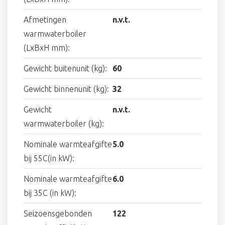
Afmetingen
n.v.t.
warmwaterboiler
(LxBxH mm):
Gewicht buitenunit (kg):
60
Gewicht binnenunit (kg):
32
Gewicht
n.v.t.
warmwaterboiler (kg):
Nominale warmteafgifte
5.0
bij 55C(in kW):
Nominale warmteafgifte
6.0
bij 35C (in kW):
Seizoensgebonden
122