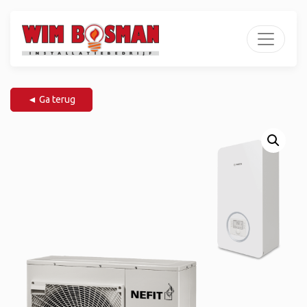
◄ Ga terug