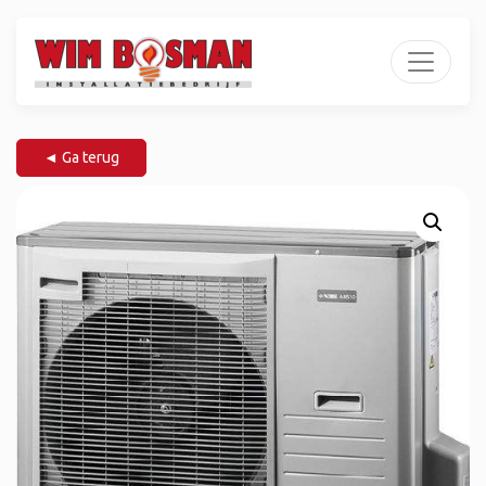
◄ Ga terug