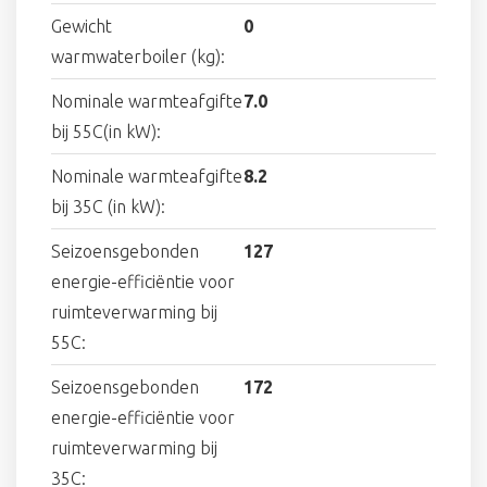
Gewicht
0
warmwaterboiler (kg):
Nominale warmteafgifte
7.0
bij 55C(in kW):
Nominale warmteafgifte
8.2
bij 35C (in kW):
Seizoensgebonden
127
energie-efficiëntie voor
ruimteverwarming bij
55C:
Seizoensgebonden
172
energie-efficiëntie voor
ruimteverwarming bij
35C: