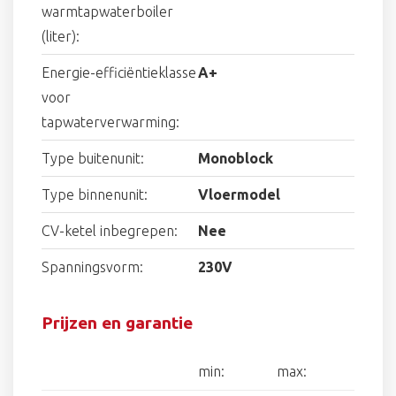
warmtapwaterboiler
(liter):
Energie-efficiëntieklasse
A+
voor
tapwaterverwarming:
Type buitenunit:
Monoblock
Type binnenunit:
Vloermodel
CV-ketel inbegrepen:
Nee
Spanningsvorm:
230V
Prijzen en garantie
min:
max: