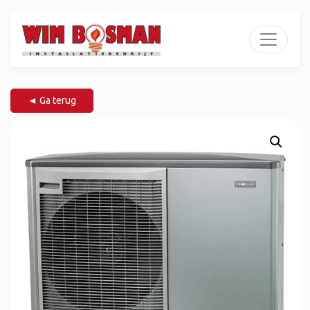
◄ Ga terug