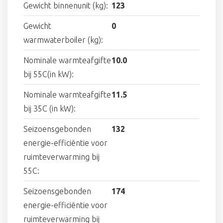
Gewicht binnenunit (kg):
123
Gewicht
0
warmwaterboiler (kg):
Nominale warmteafgifte
10.0
bij 55C(in kW):
Nominale warmteafgifte
11.5
bij 35C (in kW):
Seizoensgebonden
132
energie-efficiëntie voor
ruimteverwarming bij
55C:
Seizoensgebonden
174
energie-efficiëntie voor
ruimteverwarming bij