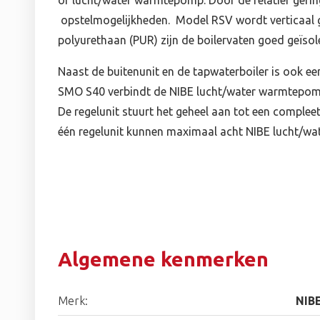
of lucht/water warmtepomp. Door de relatief gerin
opstelmogelijkheden. Model RSV wordt verticaal g
polyurethaan (PUR) zijn de boilervaten goed geïsole
Naast de buitenunit en de tapwaterboiler is ook ee
SMO S40 verbindt de NIBE lucht/water warmtepompe
De regelunit stuurt het geheel aan tot een comple
één regelunit kunnen maximaal acht NIBE lucht/
Algemene kenmerken
Merk:
NIB