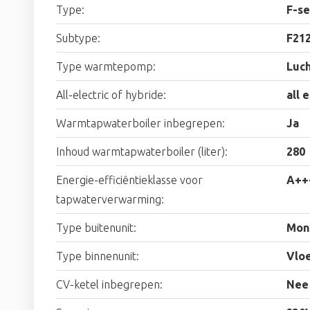
Type:
F-se
Subtype:
F21
Type warmtepomp:
Luc
All-electric of hybride:
all 
Warmtapwaterboiler inbegrepen:
Ja
Inhoud warmtapwaterboiler (liter):
280
Energie-efficiëntieklasse voor
A++
tapwaterverwarming:
Type buitenunit:
Mon
Type binnenunit:
Vlo
CV-ketel inbegrepen:
Nee