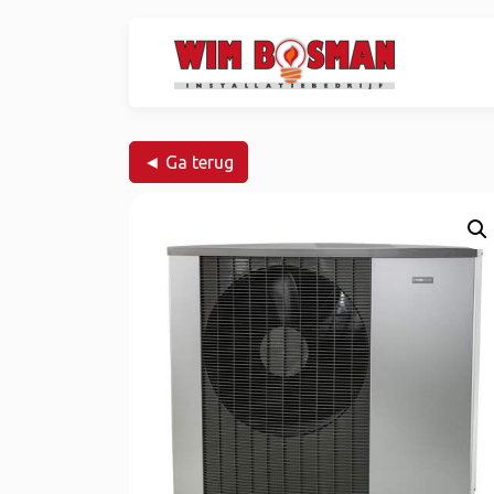
◄ Ga terug