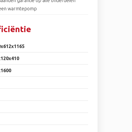
aanden garantie op alle onderdelen
 een warmtepomp
iciëntie
0x612x1165
x120x410
x1600