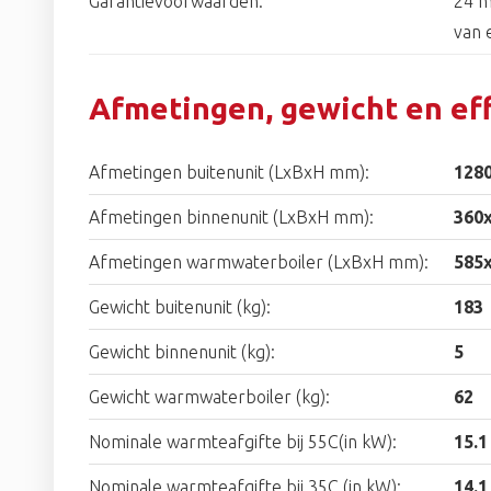
Garantievoorwaarden:
24 m
van
Afmetingen, gewicht en eff
Afmetingen buitenunit (LxBxH mm):
128
Afmetingen binnenunit (LxBxH mm):
360
Afmetingen warmwaterboiler (LxBxH mm):
585
Gewicht buitenunit (kg):
183
Gewicht binnenunit (kg):
5
Gewicht warmwaterboiler (kg):
62
Nominale warmteafgifte bij 55C(in kW):
15.1
Nominale warmteafgifte bij 35C (in kW):
14.1