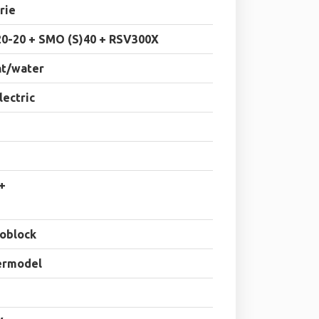
rie
20-20 + SMO (S)40 + RSV300X
ht/water
electric
+
oblock
ermodel