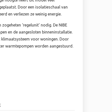
ge hoogte heeft dit model veel
eplaatst. Door een isolatieschaal van
erd en verliezen ze weinig energie.
n zogeheten ‘regelunit’ nodig. De NIBE
n en de aangesloten binneninstallatie.
et klimaatsysteem voor woningen. Door
water warmtepompen worden aangestuurd.
E