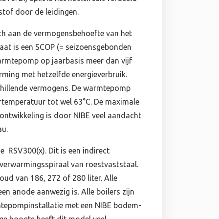
stof door de leidingen.
sch aan de vermogensbehoefte van het
aat is een SCOP (= seizoensgebonden
warmtepomp op jaarbasis meer dan vijf
arming met hetzelfde energieverbruik.
rschillende vermogens. De warmtepomp
ertemperatuur tot wel 63°C. De maximale
ontwikkeling is door NIBE veel aandacht
au.
 RSV300(x). Dit is een indirect
 verwarmingsspiraal van roestvaststaal.
oud van 186, 272 of 280 liter. Alle
n anode aanwezig is. Alle boilers zijn
mtepompinstallatie met een NIBE bodem-