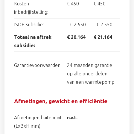
Kosten
€ 450
€ 450
inbedrijfstelling:
ISDE-subsidie:
-
€ 2.550
-
€ 2.550
Totaal na aftrek
€ 20.164
€ 21.164
subsidie:
Garantievoorwaarden:
24 maanden garantie
op alle onderdelen
van een warmtepomp
Afmetingen, gewicht en efficiëntie
Afmetingen buitenunit
n.v.t.
(LxBxH mm):