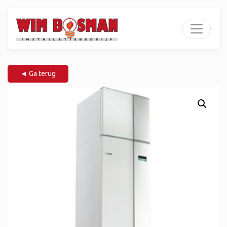
◄ Ga terug