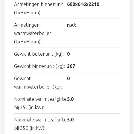
Afmetingen binnenunit
600x616x2210
(LxBxH mm):
Afmetingen
n.v.t.
warmwaterboiler
(LxBxH mm):
Gewicht buitenunit (kg):
0
Gewicht binnenunit (kg):
207
Gewicht
0
warmwaterboiler (kg):
Nominale warmteafgifte
5.0
bij 55C(in kW):
Nominale warmteafgifte
5.0
bij 35C (in kW):