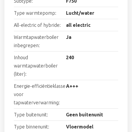
Subtype:
F750
Type warmtepomp:
Lucht/water
All-electric of hybride:
all electric
Warmtapwaterboiler
Ja
inbegrepen:
Inhoud
240
warmtapwaterboiler
(liter):
Energie-efficiëntieklasse
A+++
voor
tapwaterverwarming:
Type buitenunit:
Geen buitenunit
Type binnenunit:
Vloermodel