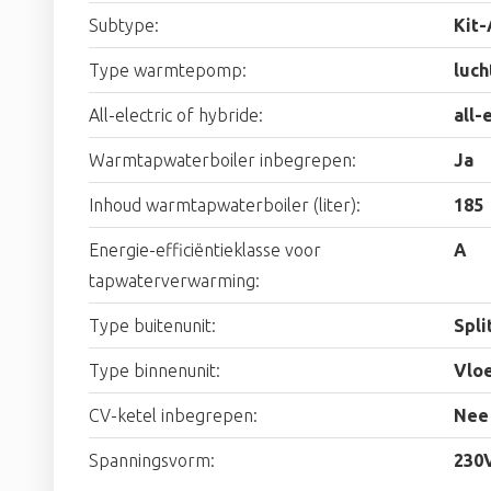
Subtype:
Kit
Type warmtepomp:
luch
All-electric of hybride:
all-
Warmtapwaterboiler inbegrepen:
Ja
Inhoud warmtapwaterboiler (liter):
185
Energie-efficiëntieklasse voor
A
tapwaterverwarming:
Type buitenunit:
Spli
Type binnenunit:
Vlo
CV-ketel inbegrepen:
Nee
Spanningsvorm:
230