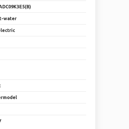
-ADC09K3E5(B)
t-water
electric
t
ermodel
V