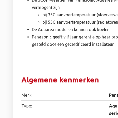
De SCOP-waarden van Panasonic Aquarea K-ge
vermogen) zijn
bij 35C aanvoertemperatuur (vloerverwa
bij 55C aanvoertemperatuur (radiatoren)
De Aquarea modellen kunnen ook koelen
Panasonic geeft vijf jaar garantie op haar pro
gesteld door een gecertificeerd installateur.
Algemene kenmerken
Merk:
Pan
Type:
Aqua
seri