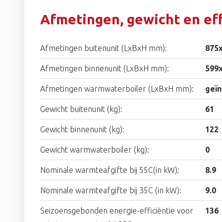
Afmetingen, gewicht en eff
Afmetingen buitenunit (LxBxH mm):
875
Afmetingen binnenunit (LxBxH mm):
599
Afmetingen warmwaterboiler (LxBxH mm):
geïn
Gewicht buitenunit (kg):
61
Gewicht binnenunit (kg):
122
Gewicht warmwaterboiler (kg):
0
Nominale warmteafgifte bij 55C(in kW):
8.9
Nominale warmteafgifte bij 35C (in kW):
9.0
Seizoensgebonden energie-efficiëntie voor
136