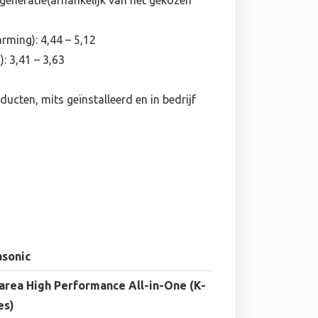
neratie(afhankelijk van het gekozen
rming): 4,44 – 5,12
: 3,41 – 3,63
ducten, mits geïnstalleerd en in bedrijf
asonic
rea High Performance All-in-One (K-
es)