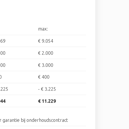
max:
869
€ 9.054
500
€ 2.000
500
€ 3.000
0
€ 400
.225
-
€ 3.225
044
€ 11.229
ar garantie bij onderhoudscontract