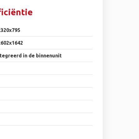
iciëntie
x320x795
x602x1642
tegreerd in de binnenunit