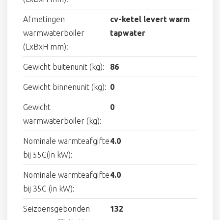
Afmetingen
cv-ketel levert warm
warmwaterboiler
tapwater
(LxBxH mm):
Gewicht buitenunit (kg):
86
Gewicht binnenunit (kg):
0
Gewicht
0
warmwaterboiler (kg):
Nominale warmteafgifte
4.0
bij 55C(in kW):
Nominale warmteafgifte
4.0
bij 35C (in kW):
Seizoensgebonden
132