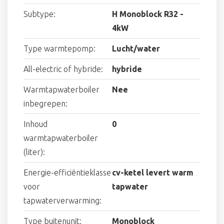
Subtype:
H Monoblock R32 -
4kW
Type warmtepomp:
Lucht/water
All-electric of hybride:
hybride
Warmtapwaterboiler
Nee
inbegrepen:
Inhoud
0
warmtapwaterboiler
(liter):
Energie-efficiëntieklasse
cv-ketel levert warm
voor
tapwater
tapwaterverwarming:
Type buitenunit:
Monoblock