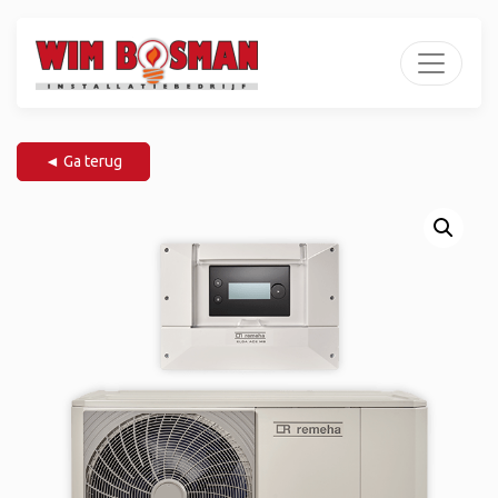
◄ Ga terug