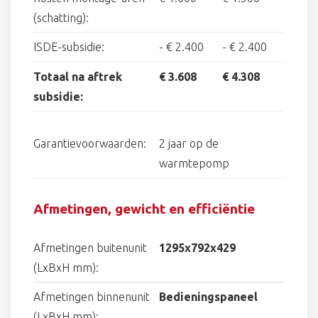
(schatting):
ISDE-subsidie:
-
€ 2.400
-
€ 2.400
Totaal na aftrek
€ 3.608
€ 4.308
subsidie:
Garantievoorwaarden:
2 jaar op de
warmtepomp
Afmetingen, gewicht en efficiëntie
Afmetingen buitenunit
1295x792x429
(LxBxH mm):
Afmetingen binnenunit
Bedieningspaneel
(LxBxH mm):