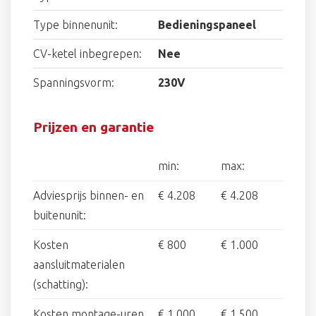
Type binnenunit:
Bedieningspaneel
CV-ketel inbegrepen:
Nee
Spanningsvorm:
230V
Prijzen en garantie
min:
max:
Adviesprijs binnen- en
€ 4.208
€ 4.208
buitenunit:
Kosten
€ 800
€ 1.000
aansluitmaterialen
(schatting):
Kosten montage-uren
€ 1.000
€ 1.500