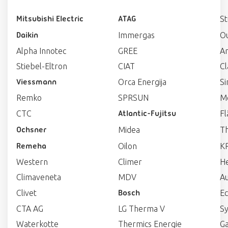
St
Mitsubishi Electric
ATAG
Immergas
O
Daikin
Alpha Innotec
GREE
A
Stiebel-Eltron
CIAT
Cl
Orca Energija
Si
Viessmann
Remko
SPRSUN
M
CTC
Fl
Atlantic-Fujitsu
Midea
T
Ochsner
Oilon
K
Remeha
Western
Climer
He
Climaveneta
MDV
A
Clivet
Ec
Bosch
CTA AG
LG Therma V
Sy
Waterkotte
Thermics Energie
G