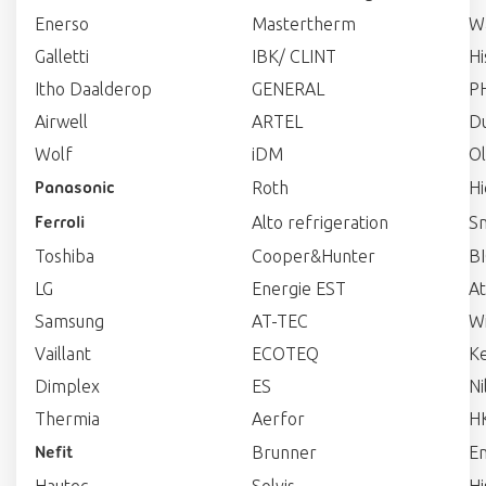
Enerso
Mastertherm
W
Galletti
IBK/ CLINT
Hi
Itho Daalderop
GENERAL
P
Airwell
ARTEL
D
Wolf
iDM
Ol
Roth
Hi
Panasonic
Alto refrigeration
S
Ferroli
Toshiba
Cooper&Hunter
B
LG
Energie EST
At
Samsung
AT-TEC
W
Vaillant
ECOTEQ
K
Dimplex
ES
Ni
Thermia
Aerfor
H
Brunner
E
Nefit
Hautec
Solvis
Hi