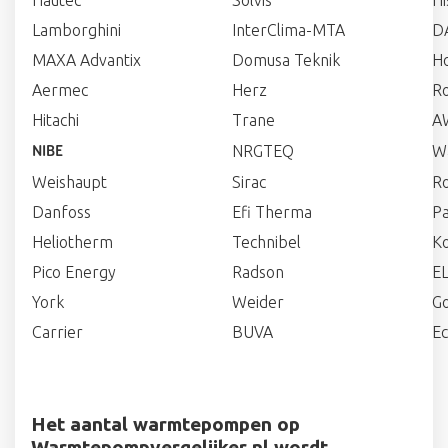
Lamborghini
InterClima-MTA
D
MAXA Advantix
Domusa Teknik
Ho
Aermec
Herz
R
Hitachi
Trane
A
NRGTEQ
W
NIBE
Weishaupt
Sirac
Ro
Danfoss
Efi Therma
P
Heliotherm
Technibel
Ko
Pico Energy
Radson
E
York
Weider
Go
Carrier
BUVA
E
Het aantal warmtepompen op
Warmtepompvergelijker.nl wordt