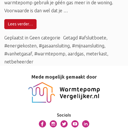
warmtepomp gebruik je géén gas meer in de woning.
Voorwaarde is dan wel dat je …
Lees verder…
Geplaatst in
Geen categorie
Getagd
#afsluitboete
,
#energiekosten
,
#gasaansluiting
,
#mijnaansluiting
,
#vanhetgasaf
,
#warmtepomp
,
aardgas
,
meterkast
,
netbeheerder
Mede mogelijk gemaakt door
Socials