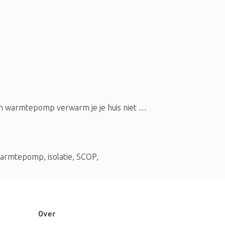
 een warmtepomp verwarm je je huis niet …
warmtepomp
,
isolatie
,
SCOP
,
Over