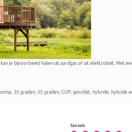
an je bijvoorbeeld halen uit aardgas of uit elektriciteit. Met
pomp
,
35 graden
,
55 graden
,
COP
,
geschikt
,
hybride
,
hybride 
Socials