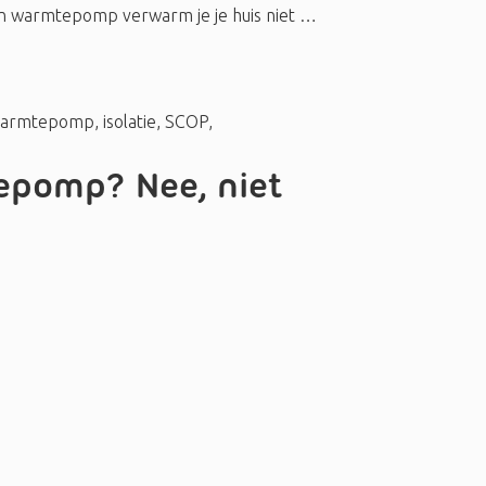
 een warmtepomp verwarm je je huis niet …
warmtepomp
,
isolatie
,
SCOP
,
tepomp? Nee, niet