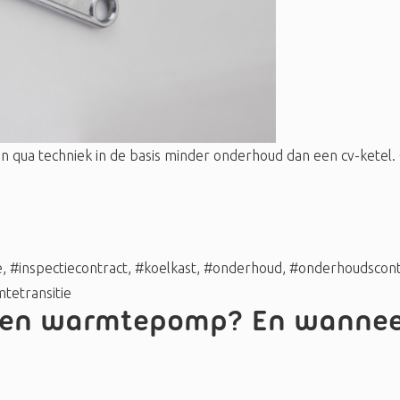
ua techniek in de basis minder onderhoud dan een cv-ketel. 
e
,
#inspectiecontract
,
#koelkast
,
#onderhoud
,
#onderhoudscont
tetransitie
een warmtepomp? En wanneer