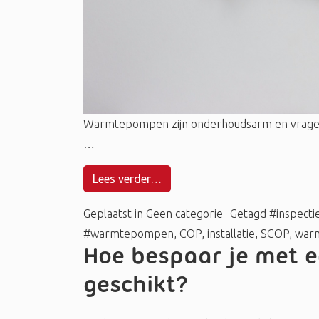
Warmtepompen zijn onderhoudsarm en vragen q
…
Lees verder…
Geplaatst in
Geen categorie
Getagd
#inspecti
#warmtepompen
,
COP
,
installatie
,
SCOP
,
warm
Hoe bespaar je met 
geschikt?