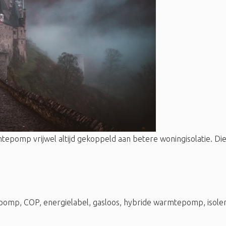
pomp vrijwel altijd gekoppeld aan betere woningisolatie. Die v
pomp
,
COP
,
energielabel
,
gasloos
,
hybride warmtepomp
,
isole