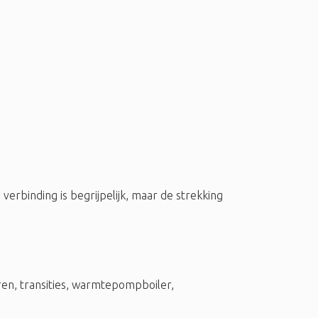
erbinding is begrijpelijk, maar de strekking
ren
,
transities
,
warmtepompboiler
,