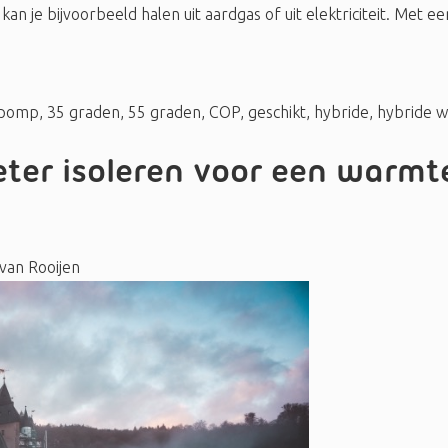
an je bijvoorbeeld halen uit aardgas of uit elektriciteit. Met
pomp
,
35 graden
,
55 graden
,
COP
,
geschikt
,
hybride
,
hybride 
beter isoleren voor een warm
van Rooijen