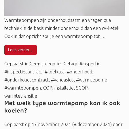
Warmtepompen zijn onderhoudsarm en vragen qua
techniek in de basis minder onderhoud dan een cv-ketel.
Ook in dat opzicht zou je een warmtepomp tot …
Lees verder…
Geplaatst in
Geen categorie
Getagd
#inspectie
,
#inspectiecontract
,
#koelkast
,
#onderhoud
,
#onderhoudscontract
,
#vangaslos
,
#warmtepomp
,
#warmtepompen
,
COP
,
installatie
,
SCOP
,
warmtetransitie
Met welk type warmtepomp kan ik ook
koelen?
Geplaatst op
17 november 2021
(8 december 2021)
door