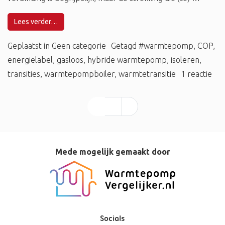
Lees verder…
Geplaatst in
Geen categorie
Getagd
#warmtepomp
,
COP
,
energielabel
,
gasloos
,
hybride warmtepomp
,
isoleren
,
transities
,
warmtepompboiler
,
warmtetransitie
1 reactie
1
2
»
Mede mogelijk gemaakt door
Socials