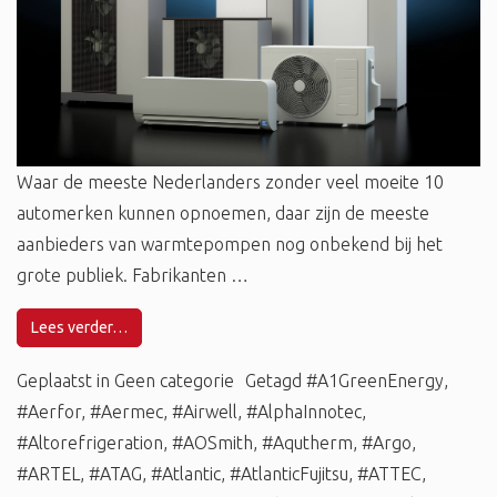
Waar de meeste Nederlanders zonder veel moeite 10
automerken kunnen opnoemen, daar zijn de meeste
aanbieders van warmtepompen nog onbekend bij het
grote publiek. Fabrikanten …
Lees verder…
Geplaatst in
Geen categorie
Getagd
#A1GreenEnergy
,
#Aerfor
,
#Aermec
,
#Airwell
,
#AlphaInnotec
,
#Altorefrigeration
,
#AOSmith
,
#Aqutherm
,
#Argo
,
#ARTEL
,
#ATAG
,
#Atlantic
,
#AtlanticFujitsu
,
#ATTEC
,