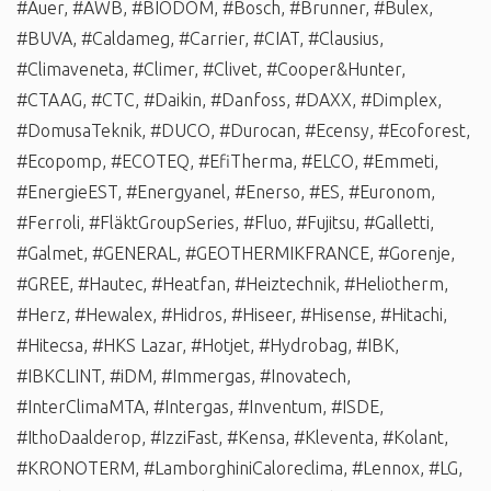
#Auer
,
#AWB
,
#BIODOM
,
#Bosch
,
#Brunner
,
#Bulex
,
#BUVA
,
#Caldameg
,
#Carrier
,
#CIAT
,
#Clausius
,
#Climaveneta
,
#Climer
,
#Clivet
,
#Cooper&Hunter
,
#CTAAG
,
#CTC
,
#Daikin
,
#Danfoss
,
#DAXX
,
#Dimplex
,
#DomusaTeknik
,
#DUCO
,
#Durocan
,
#Ecensy
,
#Ecoforest
,
#Ecopomp
,
#ECOTEQ
,
#EfiTherma
,
#ELCO
,
#Emmeti
,
#EnergieEST
,
#Energyanel
,
#Enerso
,
#ES
,
#Euronom
,
#Ferroli
,
#FläktGroupSeries
,
#Fluo
,
#Fujitsu
,
#Galletti
,
#Galmet
,
#GENERAL
,
#GEOTHERMIKFRANCE
,
#Gorenje
,
#GREE
,
#Hautec
,
#Heatfan
,
#Heiztechnik
,
#Heliotherm
,
#Herz
,
#Hewalex
,
#Hidros
,
#Hiseer
,
#Hisense
,
#Hitachi
,
#Hitecsa
,
#HKS Lazar
,
#Hotjet
,
#Hydrobag
,
#IBK
,
#IBKCLINT
,
#iDM
,
#Immergas
,
#Inovatech
,
#InterClimaMTA
,
#Intergas
,
#Inventum
,
#ISDE
,
#IthoDaalderop
,
#IzziFast
,
#Kensa
,
#Kleventa
,
#Kolant
,
#KRONOTERM
,
#LamborghiniCaloreclima
,
#Lennox
,
#LG
,