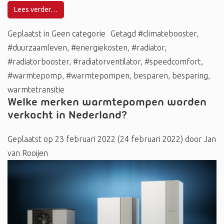
Lees verder…
Geplaatst in
Geen categorie
Getagd
#climatebooster
,
#duurzaamleven
,
#energiekosten
,
#radiator
,
#radiatorbooster
,
#radiatorventilator
,
#speedcomfort
,
#warmtepomp
,
#warmtepompen
,
besparen
,
besparing
,
warmtetransitie
Welke merken warmtepompen worden
verkocht in Nederland?
Geplaatst op
23 februari 2022
(24 februari 2022)
door
Jan
van Rooijen