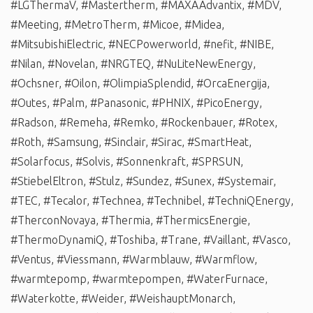
#LGThermaV
,
#Mastertherm
,
#MAXAAdvantix
,
#MDV
,
#Meeting
,
#MetroTherm
,
#Micoe
,
#Midea
,
#MitsubishiElectric
,
#NECPowerworld
,
#nefit
,
#NIBE
,
#Nilan
,
#Novelan
,
#NRGTEQ
,
#NuLiteNewEnergy
,
#Ochsner
,
#Oilon
,
#OlimpiaSplendid
,
#OrcaEnergija
,
#Outes
,
#Palm
,
#Panasonic
,
#PHNIX
,
#PicoEnergy
,
#Radson
,
#Remeha
,
#Remko
,
#Rockenbauer
,
#Rotex
,
#Roth
,
#Samsung
,
#Sinclair
,
#Sirac
,
#SmartHeat
,
#Solarfocus
,
#Solvis
,
#Sonnenkraft
,
#SPRSUN
,
#StiebelEltron
,
#Stulz
,
#Sundez
,
#Sunex
,
#Systemair
,
#TEC
,
#Tecalor
,
#Technea
,
#Technibel
,
#TechniQEnergy
,
#TherconNovaya
,
#Thermia
,
#ThermicsEnergie
,
#ThermoDynamiQ
,
#Toshiba
,
#Trane
,
#Vaillant
,
#Vasco
,
#Ventus
,
#Viessmann
,
#Warmblauw
,
#Warmflow
,
#warmtepomp
,
#warmtepompen
,
#WaterFurnace
,
#Waterkotte
,
#Weider
,
#WeishauptMonarch
,