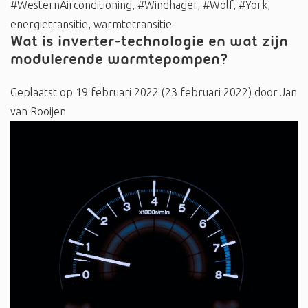
#WesternAirconditioning
,
#Windhager
,
#Wolf
,
#York
,
energietransitie
,
warmtetransitie
Wat is inverter-technologie en wat zijn
modulerende warmtepompen?
Geplaatst op
19 februari 2022
(23 februari 2022)
door
Jan
van Rooijen