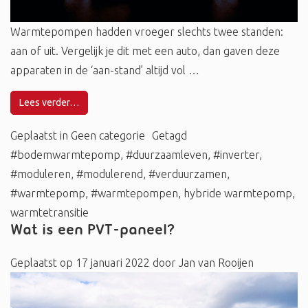
Warmtepompen hadden vroeger slechts twee standen:
aan of uit. Vergelijk je dit met een auto, dan gaven deze
apparaten in de ‘aan-stand’ altijd vol …
Lees verder…
Geplaatst in
Geen categorie
Getagd
#bodemwarmtepomp
,
#duurzaamleven
,
#inverter
,
#moduleren
,
#modulerend
,
#verduurzamen
,
#warmtepomp
,
#warmtepompen
,
hybride warmtepomp
,
warmtetransitie
Wat is een PVT-paneel?
Geplaatst op
17 januari 2022
door
Jan van Rooijen