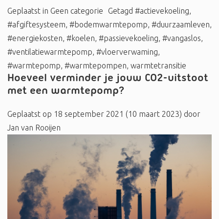
Geplaatst in
Geen categorie
Getagd
#actievekoeling
,
#afgiftesysteem
,
#bodemwarmtepomp
,
#duurzaamleven
,
#energiekosten
,
#koelen
,
#passievekoeling
,
#vangaslos
,
#ventilatiewarmtepomp
,
#vloerverwaming
,
#warmtepomp
,
#warmtepompen
,
warmtetransitie
Hoeveel verminder je jouw CO2-uitstoot
met een warmtepomp?
Geplaatst op
18 september 2021
(10 maart 2023)
door
Jan van Rooijen