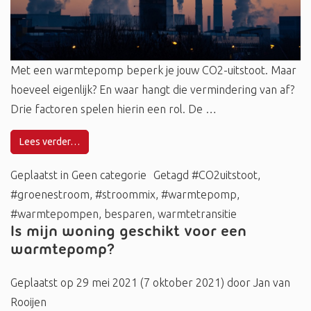
Met een warmtepomp beperk je jouw CO2-uitstoot. Maar
hoeveel eigenlijk? En waar hangt die vermindering van af?
Drie factoren spelen hierin een rol. De …
Lees verder…
Geplaatst in
Geen categorie
Getagd
#CO2uitstoot
,
#groenestroom
,
#stroommix
,
#warmtepomp
,
#warmtepompen
,
besparen
,
warmtetransitie
Is mijn woning geschikt voor een
warmtepomp?
Geplaatst op
29 mei 2021
(7 oktober 2021)
door
Jan van
Rooijen