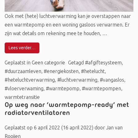
Ook met (hete) luchtverwarming kan je overstappen naar
een warmtepomp en een woning gasloos verwarmen. Er
zijn wat details om rekening mee te houden, …
Lees verder…
Geplaatst in
Geen categorie
Getagd
#afgiftesysteem
,
#duurzaamleven
,
#energiekosten
,
#hetelucht
,
#heteluchtverwarming
,
#luchtverwarming
,
#vangaslos
,
#vloerverwaming
,
#warmtepomp
,
#warmtepompen
,
warmtetransitie
Op weg naar ‘warmtepomp-ready’ met
radiatorventilatoren
Geplaatst op
6 april 2022
(16 april 2022)
door
Jan van
Rooijen