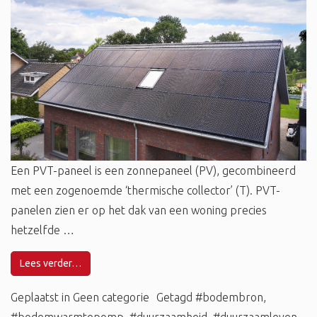
Een PVT-paneel is een zonnepaneel (PV), gecombineerd
met een zogenoemde ‘thermische collector’ (T). PVT-
panelen zien er op het dak van een woning precies
hetzelfde …
Lees verder…
Geplaatst in
Geen categorie
Getagd
#bodembron
,
#bodemwarmtepomp
,
#duurzaamheid
,
#duurzaamleven
,