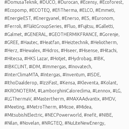
#DomusaTeknik
,
#DUCO
,
#Durocan
,
#Ecensy
,
#Ecoforest
,
#Ecopomp
,
#ECOTEQ
,
#EfiTherma
,
#ELCO
,
#Emmeti
,
#EnergieEST
,
#Energyanel
,
#Enerso
,
#ES
,
#Euronom
,
#Ferroli
,
#FläktGroupSeries
,
#Fluo
,
#Fujitsu
,
#Galletti
,
#Galmet
,
#GENERAL
,
#GEOTHERMIKFRANCE
,
#Gorenje
,
#GREE
,
#Hautec
,
#Heatfan
,
#Heiztechnik
,
#Heliotherm
,
#Herz
,
#Hewalex
,
#Hidros
,
#Hiseer
,
#Hisense
,
#Hitachi
,
#Hitecsa
,
#HKS Lazar
,
#Hotjet
,
#Hydrobag
,
#IBK
,
#IBKCLINT
,
#iDM
,
#Immergas
,
#Inovatech
,
#InterClimaMTA
,
#Intergas
,
#Inventum
,
#ISDE
,
#IthoDaalderop
,
#IzziFast
,
#Kensa
,
#Kleventa
,
#Kolant
,
#KRONOTERM
,
#LamborghiniCaloreclima
,
#Lennox
,
#LG
,
#LGThermaV
,
#Mastertherm
,
#MAXAAdvantix
,
#MDV
,
#Meeting
,
#MetroTherm
,
#Micoe
,
#Midea
,
#MitsubishiElectric
,
#NECPowerworld
,
#nefit
,
#NIBE
,
#Nilan
,
#Novelan
,
#NRGTEQ
,
#NuLiteNewEnergy
,