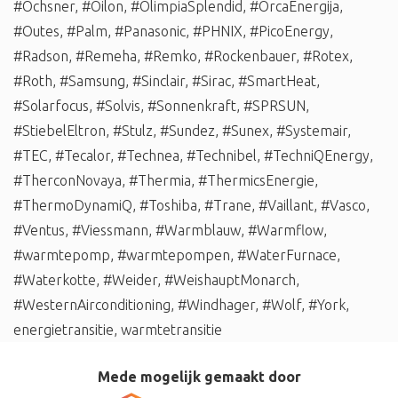
#Ochsner
,
#Oilon
,
#OlimpiaSplendid
,
#OrcaEnergija
,
#Outes
,
#Palm
,
#Panasonic
,
#PHNIX
,
#PicoEnergy
,
#Radson
,
#Remeha
,
#Remko
,
#Rockenbauer
,
#Rotex
,
#Roth
,
#Samsung
,
#Sinclair
,
#Sirac
,
#SmartHeat
,
#Solarfocus
,
#Solvis
,
#Sonnenkraft
,
#SPRSUN
,
#StiebelEltron
,
#Stulz
,
#Sundez
,
#Sunex
,
#Systemair
,
#TEC
,
#Tecalor
,
#Technea
,
#Technibel
,
#TechniQEnergy
,
#TherconNovaya
,
#Thermia
,
#ThermicsEnergie
,
#ThermoDynamiQ
,
#Toshiba
,
#Trane
,
#Vaillant
,
#Vasco
,
#Ventus
,
#Viessmann
,
#Warmblauw
,
#Warmflow
,
#warmtepomp
,
#warmtepompen
,
#WaterFurnace
,
#Waterkotte
,
#Weider
,
#WeishauptMonarch
,
#WesternAirconditioning
,
#Windhager
,
#Wolf
,
#York
,
energietransitie
,
warmtetransitie
Mede mogelijk gemaakt door