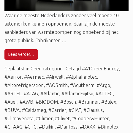
Waar de meeste Nederlanders zonder veel moeite 10
automerken kunnen opnoemen, daar zijn de meeste
aanbieders van warmtepompen nog onbekend bij het
grote publiek. Fabrikanten …
Lees verder…
Geplaatst in
Geen categorie
Getagd
#A1GreenEnergy
,
#Aerfor
,
#Aermec
,
#Airwell
,
#AlphaInnotec
,
#Altorefrigeration
,
#AOSmith
,
#Aqutherm
,
#Argo
,
#ARTEL
,
#ATAG
,
#Atlantic
,
#AtlanticFujitsu
,
#ATTEC
,
#Auer
,
#AWB
,
#BIODOM
,
#Bosch
,
#Brunner
,
#Bulex
,
#BUVA
,
#Caldameg
,
#Carrier
,
#CIAT
,
#Clausius
,
#Climaveneta
,
#Climer
,
#Clivet
,
#Cooper&Hunter
,
#CTAAG
,
#CTC
,
#Daikin
,
#Danfoss
,
#DAXX
,
#Dimplex
,