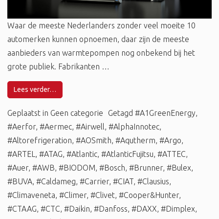
Waar de meeste Nederlanders zonder veel moeite 10
automerken kunnen opnoemen, daar zijn de meeste
aanbieders van warmtepompen nog onbekend bij het
grote publiek. Fabrikanten …
Lees verder…
Geplaatst in
Geen categorie
Getagd
#A1GreenEnergy
,
#Aerfor
,
#Aermec
,
#Airwell
,
#AlphaInnotec
,
#Altorefrigeration
,
#AOSmith
,
#Aqutherm
,
#Argo
,
#ARTEL
,
#ATAG
,
#Atlantic
,
#AtlanticFujitsu
,
#ATTEC
,
#Auer
,
#AWB
,
#BIODOM
,
#Bosch
,
#Brunner
,
#Bulex
,
#BUVA
,
#Caldameg
,
#Carrier
,
#CIAT
,
#Clausius
,
#Climaveneta
,
#Climer
,
#Clivet
,
#Cooper&Hunter
,
#CTAAG
,
#CTC
,
#Daikin
,
#Danfoss
,
#DAXX
,
#Dimplex
,