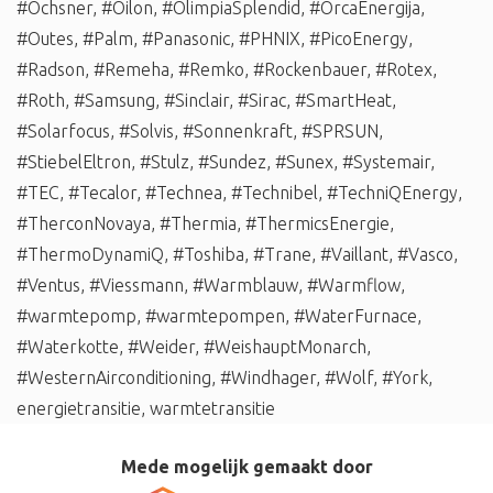
#Ochsner
,
#Oilon
,
#OlimpiaSplendid
,
#OrcaEnergija
,
#Outes
,
#Palm
,
#Panasonic
,
#PHNIX
,
#PicoEnergy
,
#Radson
,
#Remeha
,
#Remko
,
#Rockenbauer
,
#Rotex
,
#Roth
,
#Samsung
,
#Sinclair
,
#Sirac
,
#SmartHeat
,
#Solarfocus
,
#Solvis
,
#Sonnenkraft
,
#SPRSUN
,
#StiebelEltron
,
#Stulz
,
#Sundez
,
#Sunex
,
#Systemair
,
#TEC
,
#Tecalor
,
#Technea
,
#Technibel
,
#TechniQEnergy
,
#TherconNovaya
,
#Thermia
,
#ThermicsEnergie
,
#ThermoDynamiQ
,
#Toshiba
,
#Trane
,
#Vaillant
,
#Vasco
,
#Ventus
,
#Viessmann
,
#Warmblauw
,
#Warmflow
,
#warmtepomp
,
#warmtepompen
,
#WaterFurnace
,
#Waterkotte
,
#Weider
,
#WeishauptMonarch
,
#WesternAirconditioning
,
#Windhager
,
#Wolf
,
#York
,
energietransitie
,
warmtetransitie
Mede mogelijk gemaakt door