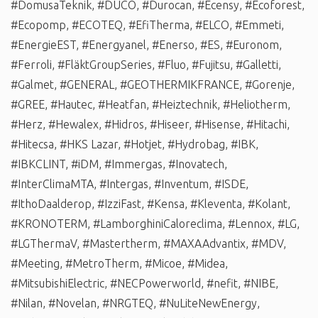
#DomusaTeknik
,
#DUCO
,
#Durocan
,
#Ecensy
,
#Ecoforest
,
#Ecopomp
,
#ECOTEQ
,
#EfiTherma
,
#ELCO
,
#Emmeti
,
#EnergieEST
,
#Energyanel
,
#Enerso
,
#ES
,
#Euronom
,
#Ferroli
,
#FläktGroupSeries
,
#Fluo
,
#Fujitsu
,
#Galletti
,
#Galmet
,
#GENERAL
,
#GEOTHERMIKFRANCE
,
#Gorenje
,
#GREE
,
#Hautec
,
#Heatfan
,
#Heiztechnik
,
#Heliotherm
,
#Herz
,
#Hewalex
,
#Hidros
,
#Hiseer
,
#Hisense
,
#Hitachi
,
#Hitecsa
,
#HKS Lazar
,
#Hotjet
,
#Hydrobag
,
#IBK
,
#IBKCLINT
,
#iDM
,
#Immergas
,
#Inovatech
,
#InterClimaMTA
,
#Intergas
,
#Inventum
,
#ISDE
,
#IthoDaalderop
,
#IzziFast
,
#Kensa
,
#Kleventa
,
#Kolant
,
#KRONOTERM
,
#LamborghiniCaloreclima
,
#Lennox
,
#LG
,
#LGThermaV
,
#Mastertherm
,
#MAXAAdvantix
,
#MDV
,
#Meeting
,
#MetroTherm
,
#Micoe
,
#Midea
,
#MitsubishiElectric
,
#NECPowerworld
,
#nefit
,
#NIBE
,
#Nilan
,
#Novelan
,
#NRGTEQ
,
#NuLiteNewEnergy
,