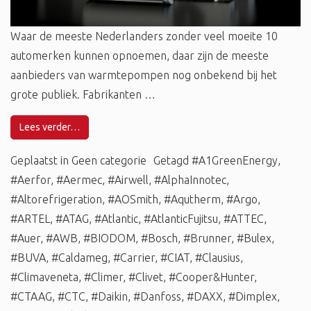
Waar de meeste Nederlanders zonder veel moeite 10
automerken kunnen opnoemen, daar zijn de meeste
aanbieders van warmtepompen nog onbekend bij het
grote publiek. Fabrikanten …
Lees verder…
Geplaatst in
Geen categorie
Getagd
#A1GreenEnergy
,
#Aerfor
,
#Aermec
,
#Airwell
,
#AlphaInnotec
,
#Altorefrigeration
,
#AOSmith
,
#Aqutherm
,
#Argo
,
#ARTEL
,
#ATAG
,
#Atlantic
,
#AtlanticFujitsu
,
#ATTEC
,
#Auer
,
#AWB
,
#BIODOM
,
#Bosch
,
#Brunner
,
#Bulex
,
#BUVA
,
#Caldameg
,
#Carrier
,
#CIAT
,
#Clausius
,
#Climaveneta
,
#Climer
,
#Clivet
,
#Cooper&Hunter
,
#CTAAG
,
#CTC
,
#Daikin
,
#Danfoss
,
#DAXX
,
#Dimplex
,