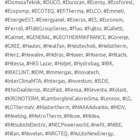
#DomusaTeknik
,
#DUCO
,
#Durocan
,
#Ecensy
,
#Ecoforest
,
#Ecopomp
,
#ECOTEQ
,
#EfiTherma
,
#ELCO
,
#Emmeti
,
#EnergieEST
,
#Energyanel
,
#Enerso
,
#ES
,
#Euronom
,
#Ferroli
,
#FläktGroupSeries
,
#Fluo
,
#Fujitsu
,
#Galletti
,
#Galmet
,
#GENERAL
,
#GEOTHERMIKFRANCE
,
#Gorenje
,
#GREE
,
#Hautec
,
#Heatfan
,
#Heiztechnik
,
#Heliotherm
,
#Herz
,
#Hewalex
,
#Hidros
,
#Hiseer
,
#Hisense
,
#Hitachi
,
#Hitecsa
,
#HKS Lazar
,
#Hotjet
,
#Hydrobag
,
#IBK
,
#IBKCLINT
,
#iDM
,
#Immergas
,
#Inovatech
,
#InterClimaMTA
,
#Intergas
,
#Inventum
,
#ISDE
,
#IthoDaalderop
,
#IzziFast
,
#Kensa
,
#Kleventa
,
#Kolant
,
#KRONOTERM
,
#LamborghiniCaloreclima
,
#Lennox
,
#LG
,
#LGThermaV
,
#Mastertherm
,
#MAXAAdvantix
,
#MDV
,
#Meeting
,
#MetroTherm
,
#Micoe
,
#Midea
,
#MitsubishiElectric
,
#NECPowerworld
,
#nefit
,
#NIBE
,
#Nilan
,
#Novelan
,
#NRGTEQ
,
#NuLiteNewEnergy
,