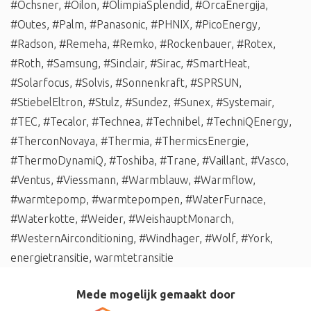
#Ochsner
,
#Oilon
,
#OlimpiaSplendid
,
#OrcaEnergija
,
#Outes
,
#Palm
,
#Panasonic
,
#PHNIX
,
#PicoEnergy
,
#Radson
,
#Remeha
,
#Remko
,
#Rockenbauer
,
#Rotex
,
#Roth
,
#Samsung
,
#Sinclair
,
#Sirac
,
#SmartHeat
,
#Solarfocus
,
#Solvis
,
#Sonnenkraft
,
#SPRSUN
,
#StiebelEltron
,
#Stulz
,
#Sundez
,
#Sunex
,
#Systemair
,
#TEC
,
#Tecalor
,
#Technea
,
#Technibel
,
#TechniQEnergy
,
#TherconNovaya
,
#Thermia
,
#ThermicsEnergie
,
#ThermoDynamiQ
,
#Toshiba
,
#Trane
,
#Vaillant
,
#Vasco
,
#Ventus
,
#Viessmann
,
#Warmblauw
,
#Warmflow
,
#warmtepomp
,
#warmtepompen
,
#WaterFurnace
,
#Waterkotte
,
#Weider
,
#WeishauptMonarch
,
#WesternAirconditioning
,
#Windhager
,
#Wolf
,
#York
,
energietransitie
,
warmtetransitie
Mede mogelijk gemaakt door