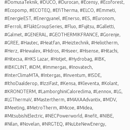
#DomusaTeknik
,
#DUCO
,
#Durocan
,
#Ecensy
,
#Ecoforest
,
#Ecopomp
,
#ECOTEQ
,
#EfiTherma
,
#ELCO
,
#Emmeti
,
#EnergieEST
,
#Energyanel
,
#Enerso
,
#ES
,
#Euronom
,
#Ferroli
,
#FläktGroupSeries
,
#Fluo
,
#Fujitsu
,
#Galletti
,
#Galmet
,
#GENERAL
,
#GEOTHERMIKFRANCE
,
#Gorenje
,
#GREE
,
#Hautec
,
#Heatfan
,
#Heiztechnik
,
#Heliotherm
,
#Herz
,
#Hewalex
,
#Hidros
,
#Hiseer
,
#Hisense
,
#Hitachi
,
#Hitecsa
,
#HKS Lazar
,
#Hotjet
,
#Hydrobag
,
#IBK
,
#IBKCLINT
,
#iDM
,
#Immergas
,
#Inovatech
,
#InterClimaMTA
,
#Intergas
,
#Inventum
,
#ISDE
,
#IthoDaalderop
,
#IzziFast
,
#Kensa
,
#Kleventa
,
#Kolant
,
#KRONOTERM
,
#LamborghiniCaloreclima
,
#Lennox
,
#LG
,
#LGThermaV
,
#Mastertherm
,
#MAXAAdvantix
,
#MDV
,
#Meeting
,
#MetroTherm
,
#Micoe
,
#Midea
,
#MitsubishiElectric
,
#NECPowerworld
,
#nefit
,
#NIBE
,
#Nilan
,
#Novelan
,
#NRGTEQ
,
#NuLiteNewEnergy
,