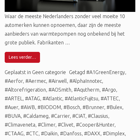
Waar de meeste Nederlanders zonder veel moeite 10
automerken kunnen opnoemen, daar zijn de meeste
aanbieders van warmtepompen nog onbekend bij het
grote publiek. Fabrikanten …
Lees verder…
Geplaatst in
Geen categorie
Getagd
#A1GreenEnergy
,
#Aerfor
,
#Aermec
,
#Airwell
,
#AlphaInnotec
,
#Altorefrigeration
,
#AOSmith
,
#Aqutherm
,
#Argo
,
#ARTEL
,
#ATAG
,
#Atlantic
,
#AtlanticFujitsu
,
#ATTEC
,
#Auer
,
#AWB
,
#BIODOM
,
#Bosch
,
#Brunner
,
#Bulex
,
#BUVA
,
#Caldameg
,
#Carrier
,
#CIAT
,
#Clausius
,
#Climaveneta
,
#Climer
,
#Clivet
,
#Cooper&Hunter
,
#CTAAG
,
#CTC
,
#Daikin
,
#Danfoss
,
#DAXX
,
#Dimplex
,