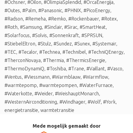
#Ochsner
,
#Oilon
,
#OlimpiaSplendid
,
#OrcaEnergija
,
#Outes
,
#Palm
,
#Panasonic
,
#PHNIX
,
#PicoEnergy
,
#Radson
,
#Remeha
,
#Remko
,
#Rockenbauer
,
#Rotex
,
#Roth
,
#Samsung
,
#Sinclair
,
#Sirac
,
#SmartHeat
,
#Solarfocus
,
#Solvis
,
#Sonnenkraft
,
#SPRSUN
,
#StiebelEltron
,
#Stulz
,
#Sundez
,
#Sunex
,
#Systemair
,
#TEC
,
#Tecalor
,
#Technea
,
#Technibel
,
#TechniQEnergy
,
#TherconNovaya
,
#Thermia
,
#ThermicsEnergie
,
#ThermoDynamiQ
,
#Toshiba
,
#Trane
,
#Vaillant
,
#Vasco
,
#Ventus
,
#Viessmann
,
#Warmblauw
,
#Warmflow
,
#warmtepomp
,
#warmtepompen
,
#WaterFurnace
,
#Waterkotte
,
#Weider
,
#WeishauptMonarch
,
#WesternAirconditioning
,
#Windhager
,
#Wolf
,
#York
,
energietransitie
,
warmtetransitie
Mede mogelijk gemaakt door