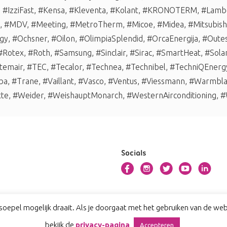
,
#IzziFast
,
#Kensa
,
#Kleventa
,
#Kolant
,
#KRONOTERM
,
#Lambo
,
#MDV
,
#Meeting
,
#MetroTherm
,
#Micoe
,
#Midea
,
#Mitsubishi
gy
,
#Ochsner
,
#Oilon
,
#OlimpiaSplendid
,
#OrcaEnergija
,
#Oute
#Rotex
,
#Roth
,
#Samsung
,
#Sinclair
,
#Sirac
,
#SmartHeat
,
#Sola
temair
,
#TEC
,
#Tecalor
,
#Technea
,
#Technibel
,
#TechniQEnerg
ba
,
#Trane
,
#Vaillant
,
#Vasco
,
#Ventus
,
#Viessmann
,
#Warmbl
tte
,
#Weider
,
#WeishauptMonarch
,
#WesternAirconditioning
,
#
Socials
oepel mogelijk draait. Als je doorgaat met het gebruiken van de webs
bekijk de
privacy-pagina
Accepteren