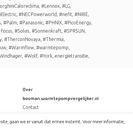
rghiniCaloreclima
,
#Lennox
,
#LG
,
Electric
,
#NECPowerworld
,
#nefit
,
#NIBE
,
s
,
#Palm
,
#Panasonic
,
#PHNIX
,
#PicoEnergy
,
rfocus
,
#Solvis
,
#Sonnenkraft
,
#SPRSUN
,
y
,
#TherconNovaya
,
#Thermia
,
auw
,
#Warmflow
,
#warmtepomp
,
Windhager
,
#Wolf
,
#York
,
energietransitie
,
Over
bosman.warmtepompvergelijker.nl
Contact
Privacy
ite, gaan we er vanuit dat ermee instemt. Voor meer informatie,
Disclaimer