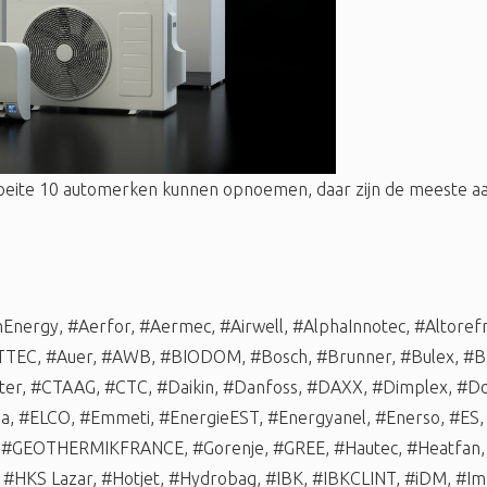
oeite 10 automerken kunnen opnoemen, daar zijn de meeste
nEnergy
,
#Aerfor
,
#Aermec
,
#Airwell
,
#AlphaInnotec
,
#Altorefr
TTEC
,
#Auer
,
#AWB
,
#BIODOM
,
#Bosch
,
#Brunner
,
#Bulex
,
#B
ter
,
#CTAAG
,
#CTC
,
#Daikin
,
#Danfoss
,
#DAXX
,
#Dimplex
,
#Do
ma
,
#ELCO
,
#Emmeti
,
#EnergieEST
,
#Energyanel
,
#Enerso
,
#ES
,
#GEOTHERMIKFRANCE
,
#Gorenje
,
#GREE
,
#Hautec
,
#Heatfan
,
#HKS Lazar
,
#Hotjet
,
#Hydrobag
,
#IBK
,
#IBKCLINT
,
#iDM
,
#Im