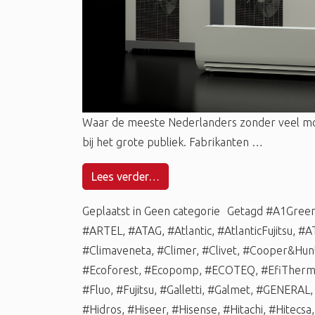
Waar de meeste Nederlanders zonder veel m
bij het grote publiek. Fabrikanten …
Lees verder…
Geplaatst in
Geen categorie
Getagd
#A1Gree
#ARTEL
,
#ATAG
,
#Atlantic
,
#AtlanticFujitsu
,
#A
#Climaveneta
,
#Climer
,
#Clivet
,
#Cooper&Hun
#Ecoforest
,
#Ecopomp
,
#ECOTEQ
,
#EfiTher
#Fluo
,
#Fujitsu
,
#Galletti
,
#Galmet
,
#GENERAL
#Hidros
,
#Hiseer
,
#Hisense
,
#Hitachi
,
#Hitecsa