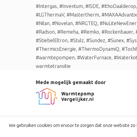
#Intergas
,
#Inventum
,
#ISDE
,
#IthoDaalderop
#LGThermaV
,
#Mastertherm
,
#MAXAAdvantix
#Nilan
,
#Novelan
,
#NRGTEQ
,
#NuLiteNewEner
#Radson
,
#Remeha
,
#Remko
,
#Rockenbauer
,
#StiebelEltron
,
#Stulz
,
#Sundez
,
#Sunex
,
#Sys
#ThermicsEnergie
,
#ThermoDynamiQ
,
#Toshi
#warmtepompen
,
#WaterFurnace
,
#Waterko
warmtetransitie
Mede mogelijk gemaakt door
We gebruiken cookies om ervoor te zorgen dat onze website zo s