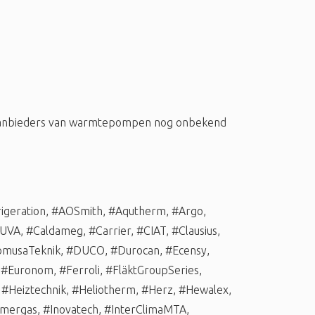
 aanbieders van warmtepompen nog onbekend
igeration
,
#AOSmith
,
#Aqutherm
,
#Argo
,
UVA
,
#Caldameg
,
#Carrier
,
#CIAT
,
#Clausius
,
musaTeknik
,
#DUCO
,
#Durocan
,
#Ecensy
,
,
#Euronom
,
#Ferroli
,
#FläktGroupSeries
,
,
#Heiztechnik
,
#Heliotherm
,
#Herz
,
#Hewalex
,
mergas
,
#Inovatech
,
#InterClimaMTA
,