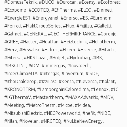
#DomusaTeknik
,
#DUCO
,
#Durocan
,
#Ecensy
,
#Ecoforest
,
#Ecopomp
,
#ECOTEQ
,
#EfiTherma
,
#ELCO
,
#Emmeti
,
#EnergieEST
,
#Energyanel
,
#Enerso
,
#ES
,
#Euronom
,
#Ferroli
,
#FläktGroupSeries
,
#Fluo
,
#Fujitsu
,
#Galletti
,
#Galmet
,
#GENERAL
,
#GEOTHERMIKFRANCE
,
#Gorenje
,
#GREE
,
#Hautec
,
#Heatfan
,
#Heiztechnik
,
#Heliotherm
,
#Herz
,
#Hewalex
,
#Hidros
,
#Hiseer
,
#Hisense
,
#Hitachi
,
#Hitecsa
,
#HKS Lazar
,
#Hotjet
,
#Hydrobag
,
#IBK
,
#IBKCLINT
,
#iDM
,
#Immergas
,
#Inovatech
,
#InterClimaMTA
,
#Intergas
,
#Inventum
,
#ISDE
,
#IthoDaalderop
,
#IzziFast
,
#Kensa
,
#Kleventa
,
#Kolant
,
#KRONOTERM
,
#LamborghiniCaloreclima
,
#Lennox
,
#LG
,
#LGThermaV
,
#Mastertherm
,
#MAXAAdvantix
,
#MDV
,
#Meeting
,
#MetroTherm
,
#Micoe
,
#Midea
,
#MitsubishiElectric
,
#NECPowerworld
,
#nefit
,
#NIBE
,
#Nilan
,
#Novelan
,
#NRGTEQ
,
#NuLiteNewEnergy
,