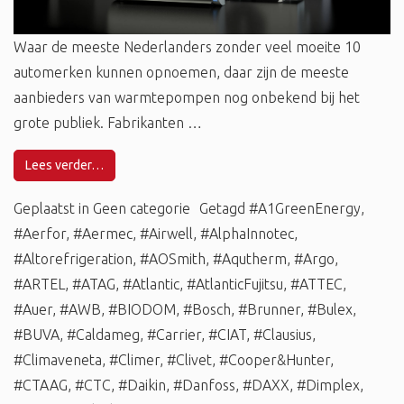
Waar de meeste Nederlanders zonder veel moeite 10
automerken kunnen opnoemen, daar zijn de meeste
aanbieders van warmtepompen nog onbekend bij het
grote publiek. Fabrikanten …
Lees verder…
Geplaatst in
Geen categorie
Getagd
#A1GreenEnergy
,
#Aerfor
,
#Aermec
,
#Airwell
,
#AlphaInnotec
,
#Altorefrigeration
,
#AOSmith
,
#Aqutherm
,
#Argo
,
#ARTEL
,
#ATAG
,
#Atlantic
,
#AtlanticFujitsu
,
#ATTEC
,
#Auer
,
#AWB
,
#BIODOM
,
#Bosch
,
#Brunner
,
#Bulex
,
#BUVA
,
#Caldameg
,
#Carrier
,
#CIAT
,
#Clausius
,
#Climaveneta
,
#Climer
,
#Clivet
,
#Cooper&Hunter
,
#CTAAG
,
#CTC
,
#Daikin
,
#Danfoss
,
#DAXX
,
#Dimplex
,