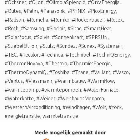
#Ochsner
,
#Oilon
,
#OlimpiaSplendid
,
#OrcaEnergija
,
#Outes
,
#Palm
,
#Panasonic
,
#PHNIX
,
#PicoEnergy
,
#Radson
,
#Remeha
,
#Remko
,
#Rockenbauer
,
#Rotex
,
#Roth
,
#Samsung
,
#Sinclair
,
#Sirac
,
#SmartHeat
,
#Solarfocus
,
#Solvis
,
#Sonnenkraft
,
#SPRSUN
,
#StiebelEltron
,
#Stulz
,
#Sundez
,
#Sunex
,
#Systemair
,
#TEC
,
#Tecalor
,
#Technea
,
#Technibel
,
#TechniQEnergy
,
#TherconNovaya
,
#Thermia
,
#ThermicsEnergie
,
#ThermoDynamiQ
,
#Toshiba
,
#Trane
,
#Vaillant
,
#Vasco
,
#Ventus
,
#Viessmann
,
#Warmblauw
,
#Warmflow
,
#warmtepomp
,
#warmtepompen
,
#WaterFurnace
,
#Waterkotte
,
#Weider
,
#WeishauptMonarch
,
#WesternAirconditioning
,
#Windhager
,
#Wolf
,
#York
,
energietransitie
,
warmtetransitie
Mede mogelijk gemaakt door