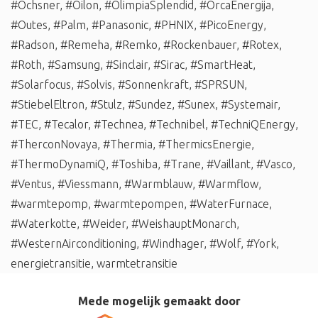
#Ochsner
,
#Oilon
,
#OlimpiaSplendid
,
#OrcaEnergija
,
#Outes
,
#Palm
,
#Panasonic
,
#PHNIX
,
#PicoEnergy
,
#Radson
,
#Remeha
,
#Remko
,
#Rockenbauer
,
#Rotex
,
#Roth
,
#Samsung
,
#Sinclair
,
#Sirac
,
#SmartHeat
,
#Solarfocus
,
#Solvis
,
#Sonnenkraft
,
#SPRSUN
,
#StiebelEltron
,
#Stulz
,
#Sundez
,
#Sunex
,
#Systemair
,
#TEC
,
#Tecalor
,
#Technea
,
#Technibel
,
#TechniQEnergy
,
#TherconNovaya
,
#Thermia
,
#ThermicsEnergie
,
#ThermoDynamiQ
,
#Toshiba
,
#Trane
,
#Vaillant
,
#Vasco
,
#Ventus
,
#Viessmann
,
#Warmblauw
,
#Warmflow
,
#warmtepomp
,
#warmtepompen
,
#WaterFurnace
,
#Waterkotte
,
#Weider
,
#WeishauptMonarch
,
#WesternAirconditioning
,
#Windhager
,
#Wolf
,
#York
,
energietransitie
,
warmtetransitie
Mede mogelijk gemaakt door