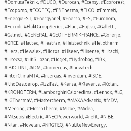
#DomusaTeknik
,
#DUCO
,
#Durocan
,
#Ecensy
,
#Ecoforest
,
#Ecopomp
,
#ECOTEQ
,
#EfiTherma
,
#ELCO
,
#Emmeti
,
#EnergieEST
,
#Energyanel
,
#Enerso
,
#ES
,
#Euronom
,
#Ferroli
,
#FläktGroupSeries
,
#Fluo
,
#Fujitsu
,
#Galletti
,
#Galmet
,
#GENERAL
,
#GEOTHERMIKFRANCE
,
#Gorenje
,
#GREE
,
#Hautec
,
#Heatfan
,
#Heiztechnik
,
#Heliotherm
,
#Herz
,
#Hewalex
,
#Hidros
,
#Hiseer
,
#Hisense
,
#Hitachi
,
#Hitecsa
,
#HKS Lazar
,
#Hotjet
,
#Hydrobag
,
#IBK
,
#IBKCLINT
,
#iDM
,
#Immergas
,
#Inovatech
,
#InterClimaMTA
,
#Intergas
,
#Inventum
,
#ISDE
,
#IthoDaalderop
,
#IzziFast
,
#Kensa
,
#Kleventa
,
#Kolant
,
#KRONOTERM
,
#LamborghiniCaloreclima
,
#Lennox
,
#LG
,
#LGThermaV
,
#Mastertherm
,
#MAXAAdvantix
,
#MDV
,
#Meeting
,
#MetroTherm
,
#Micoe
,
#Midea
,
#MitsubishiElectric
,
#NECPowerworld
,
#nefit
,
#NIBE
,
#Nilan
,
#Novelan
,
#NRGTEQ
,
#NuLiteNewEnergy
,