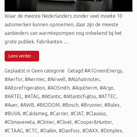
Waar de meeste Nederlanders zonder veel moeite 10
automerken kunnen opnoemen, daar zijn de meeste
aanbieders van warmtepompen nog onbekend bij het
grote publiek. Fabrikanten …
Lees verder…
Geplaatst in
Geen categorie
Getagd
#A1GreenEnergy
,
#Aerfor
,
#Aermec
,
#Airwell
,
#AlphaInnotec
,
#Altorefrigeration
,
#AOSmith
,
#Aqutherm
,
#Argo
,
#ARTEL
,
#ATAG
,
#Atlantic
,
#AtlanticFujitsu
,
#ATTEC
,
#Auer
,
#AWB
,
#BIODOM
,
#Bosch
,
#Brunner
,
#Bulex
,
#BUVA
,
#Caldameg
,
#Carrier
,
#CIAT
,
#Clausius
,
#Climaveneta
,
#Climer
,
#Clivet
,
#Cooper&Hunter
,
#CTAAG
,
#CTC
,
#Daikin
,
#Danfoss
,
#DAXX
,
#Dimplex
,