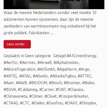
Waar de meeste Nederlanders zonder veel moeite 10
automerken kunnen opnoemen, daar zijn de meeste
aanbieders van warmtepompen nog onbekend bij het
grote publiek. Fabrikanten …
Lees verder…
Geplaatst in
Geen categorie
Getagd
#A1GreenEnergy
,
#Aerfor
,
#Aermec
,
#Airwell
,
#AlphaInnotec
,
#Altorefrigeration
,
#AOSmith
,
#Aqutherm
,
#Argo
,
#ARTEL
,
#ATAG
,
#Atlantic
,
#AtlanticFujitsu
,
#ATTEC
,
#Auer
,
#AWB
,
#BIODOM
,
#Bosch
,
#Brunner
,
#Bulex
,
#BUVA
,
#Caldameg
,
#Carrier
,
#CIAT
,
#Clausius
,
#Climaveneta
,
#Climer
,
#Clivet
,
#Cooper&Hunter
,
#CTAAG
,
#CTC
,
#Daikin
,
#Danfoss
,
#DAXX
,
#Dimplex
,