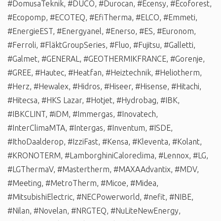
#DomusaTeknik
,
#DUCO
,
#Durocan
,
#Ecensy
,
#Ecoforest
,
#Ecopomp
,
#ECOTEQ
,
#EfiTherma
,
#ELCO
,
#Emmeti
,
#EnergieEST
,
#Energyanel
,
#Enerso
,
#ES
,
#Euronom
,
#Ferroli
,
#FläktGroupSeries
,
#Fluo
,
#Fujitsu
,
#Galletti
,
#Galmet
,
#GENERAL
,
#GEOTHERMIKFRANCE
,
#Gorenje
,
#GREE
,
#Hautec
,
#Heatfan
,
#Heiztechnik
,
#Heliotherm
,
#Herz
,
#Hewalex
,
#Hidros
,
#Hiseer
,
#Hisense
,
#Hitachi
,
#Hitecsa
,
#HKS Lazar
,
#Hotjet
,
#Hydrobag
,
#IBK
,
#IBKCLINT
,
#iDM
,
#Immergas
,
#Inovatech
,
#InterClimaMTA
,
#Intergas
,
#Inventum
,
#ISDE
,
#IthoDaalderop
,
#IzziFast
,
#Kensa
,
#Kleventa
,
#Kolant
,
#KRONOTERM
,
#LamborghiniCaloreclima
,
#Lennox
,
#LG
,
#LGThermaV
,
#Mastertherm
,
#MAXAAdvantix
,
#MDV
,
#Meeting
,
#MetroTherm
,
#Micoe
,
#Midea
,
#MitsubishiElectric
,
#NECPowerworld
,
#nefit
,
#NIBE
,
#Nilan
,
#Novelan
,
#NRGTEQ
,
#NuLiteNewEnergy
,