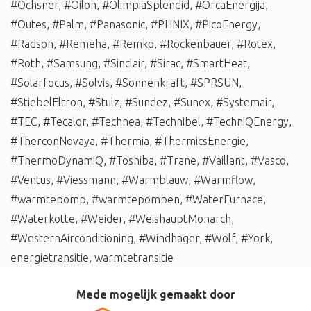
#Ochsner
,
#Oilon
,
#OlimpiaSplendid
,
#OrcaEnergija
,
#Outes
,
#Palm
,
#Panasonic
,
#PHNIX
,
#PicoEnergy
,
#Radson
,
#Remeha
,
#Remko
,
#Rockenbauer
,
#Rotex
,
#Roth
,
#Samsung
,
#Sinclair
,
#Sirac
,
#SmartHeat
,
#Solarfocus
,
#Solvis
,
#Sonnenkraft
,
#SPRSUN
,
#StiebelEltron
,
#Stulz
,
#Sundez
,
#Sunex
,
#Systemair
,
#TEC
,
#Tecalor
,
#Technea
,
#Technibel
,
#TechniQEnergy
,
#TherconNovaya
,
#Thermia
,
#ThermicsEnergie
,
#ThermoDynamiQ
,
#Toshiba
,
#Trane
,
#Vaillant
,
#Vasco
,
#Ventus
,
#Viessmann
,
#Warmblauw
,
#Warmflow
,
#warmtepomp
,
#warmtepompen
,
#WaterFurnace
,
#Waterkotte
,
#Weider
,
#WeishauptMonarch
,
#WesternAirconditioning
,
#Windhager
,
#Wolf
,
#York
,
energietransitie
,
warmtetransitie
Mede mogelijk gemaakt door