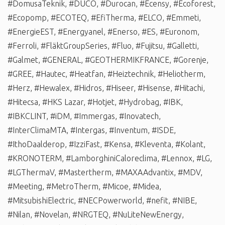
#DomusaTeknik
,
#DUCO
,
#Durocan
,
#Ecensy
,
#Ecoforest
,
#Ecopomp
,
#ECOTEQ
,
#EfiTherma
,
#ELCO
,
#Emmeti
,
#EnergieEST
,
#Energyanel
,
#Enerso
,
#ES
,
#Euronom
,
#Ferroli
,
#FläktGroupSeries
,
#Fluo
,
#Fujitsu
,
#Galletti
,
#Galmet
,
#GENERAL
,
#GEOTHERMIKFRANCE
,
#Gorenje
,
#GREE
,
#Hautec
,
#Heatfan
,
#Heiztechnik
,
#Heliotherm
,
#Herz
,
#Hewalex
,
#Hidros
,
#Hiseer
,
#Hisense
,
#Hitachi
,
#Hitecsa
,
#HKS Lazar
,
#Hotjet
,
#Hydrobag
,
#IBK
,
#IBKCLINT
,
#iDM
,
#Immergas
,
#Inovatech
,
#InterClimaMTA
,
#Intergas
,
#Inventum
,
#ISDE
,
#IthoDaalderop
,
#IzziFast
,
#Kensa
,
#Kleventa
,
#Kolant
,
#KRONOTERM
,
#LamborghiniCaloreclima
,
#Lennox
,
#LG
,
#LGThermaV
,
#Mastertherm
,
#MAXAAdvantix
,
#MDV
,
#Meeting
,
#MetroTherm
,
#Micoe
,
#Midea
,
#MitsubishiElectric
,
#NECPowerworld
,
#nefit
,
#NIBE
,
#Nilan
,
#Novelan
,
#NRGTEQ
,
#NuLiteNewEnergy
,