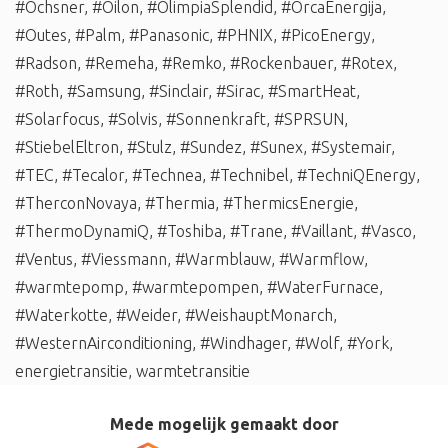
#Ochsner
,
#Oilon
,
#OlimpiaSplendid
,
#OrcaEnergija
,
#Outes
,
#Palm
,
#Panasonic
,
#PHNIX
,
#PicoEnergy
,
#Radson
,
#Remeha
,
#Remko
,
#Rockenbauer
,
#Rotex
,
#Roth
,
#Samsung
,
#Sinclair
,
#Sirac
,
#SmartHeat
,
#Solarfocus
,
#Solvis
,
#Sonnenkraft
,
#SPRSUN
,
#StiebelEltron
,
#Stulz
,
#Sundez
,
#Sunex
,
#Systemair
,
#TEC
,
#Tecalor
,
#Technea
,
#Technibel
,
#TechniQEnergy
,
#TherconNovaya
,
#Thermia
,
#ThermicsEnergie
,
#ThermoDynamiQ
,
#Toshiba
,
#Trane
,
#Vaillant
,
#Vasco
,
#Ventus
,
#Viessmann
,
#Warmblauw
,
#Warmflow
,
#warmtepomp
,
#warmtepompen
,
#WaterFurnace
,
#Waterkotte
,
#Weider
,
#WeishauptMonarch
,
#WesternAirconditioning
,
#Windhager
,
#Wolf
,
#York
,
energietransitie
,
warmtetransitie
Mede mogelijk gemaakt door