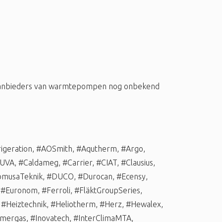
 aanbieders van warmtepompen nog onbekend
igeration
,
#AOSmith
,
#Aqutherm
,
#Argo
,
UVA
,
#Caldameg
,
#Carrier
,
#CIAT
,
#Clausius
,
musaTeknik
,
#DUCO
,
#Durocan
,
#Ecensy
,
,
#Euronom
,
#Ferroli
,
#FläktGroupSeries
,
,
#Heiztechnik
,
#Heliotherm
,
#Herz
,
#Hewalex
,
mergas
,
#Inovatech
,
#InterClimaMTA
,