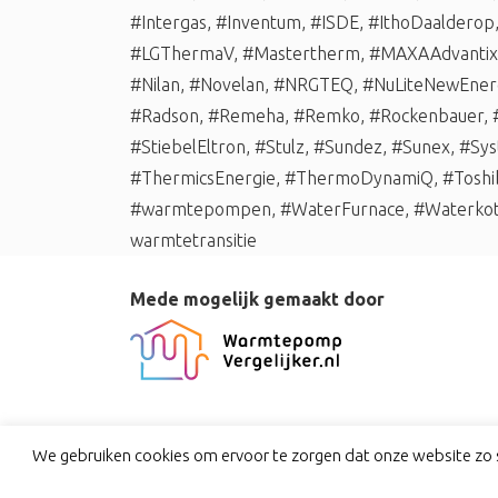
#Intergas
,
#Inventum
,
#ISDE
,
#IthoDaalderop
#LGThermaV
,
#Mastertherm
,
#MAXAAdvantix
#Nilan
,
#Novelan
,
#NRGTEQ
,
#NuLiteNewEner
#Radson
,
#Remeha
,
#Remko
,
#Rockenbauer
,
#StiebelEltron
,
#Stulz
,
#Sundez
,
#Sunex
,
#Sys
#ThermicsEnergie
,
#ThermoDynamiQ
,
#Toshi
#warmtepompen
,
#WaterFurnace
,
#Waterko
warmtetransitie
Mede mogelijk gemaakt door
We gebruiken cookies om ervoor te zorgen dat onze website zo s