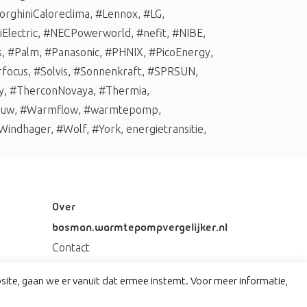
rghiniCaloreclima
,
#Lennox
,
#LG
,
Electric
,
#NECPowerworld
,
#nefit
,
#NIBE
,
s
,
#Palm
,
#Panasonic
,
#PHNIX
,
#PicoEnergy
,
rfocus
,
#Solvis
,
#Sonnenkraft
,
#SPRSUN
,
y
,
#TherconNovaya
,
#Thermia
,
auw
,
#Warmflow
,
#warmtepomp
,
Windhager
,
#Wolf
,
#York
,
energietransitie
,
Over
bosman.warmtepompvergelijker.nl
Contact
Privacy
ite, gaan we er vanuit dat ermee instemt. Voor meer informatie,
Disclaimer