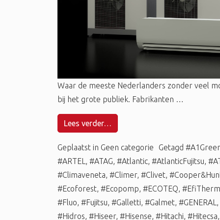
Waar de meeste Nederlanders zonder veel m
bij het grote publiek. Fabrikanten …
Lees verder…
Geplaatst in
Geen categorie
Getagd
#A1Gree
#ARTEL
,
#ATAG
,
#Atlantic
,
#AtlanticFujitsu
,
#A
#Climaveneta
,
#Climer
,
#Clivet
,
#Cooper&Hun
#Ecoforest
,
#Ecopomp
,
#ECOTEQ
,
#EfiTher
#Fluo
,
#Fujitsu
,
#Galletti
,
#Galmet
,
#GENERAL
#Hidros
,
#Hiseer
,
#Hisense
,
#Hitachi
,
#Hitecsa