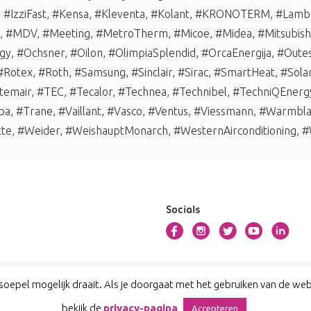
,
#IzziFast
,
#Kensa
,
#Kleventa
,
#Kolant
,
#KRONOTERM
,
#Lambo
,
#MDV
,
#Meeting
,
#MetroTherm
,
#Micoe
,
#Midea
,
#Mitsubishi
gy
,
#Ochsner
,
#Oilon
,
#OlimpiaSplendid
,
#OrcaEnergija
,
#Oute
#Rotex
,
#Roth
,
#Samsung
,
#Sinclair
,
#Sirac
,
#SmartHeat
,
#Sola
temair
,
#TEC
,
#Tecalor
,
#Technea
,
#Technibel
,
#TechniQEnerg
ba
,
#Trane
,
#Vaillant
,
#Vasco
,
#Ventus
,
#Viessmann
,
#Warmbl
tte
,
#Weider
,
#WeishauptMonarch
,
#WesternAirconditioning
,
#
Socials
oepel mogelijk draait. Als je doorgaat met het gebruiken van de webs
bekijk de
privacy-pagina
Accepteren