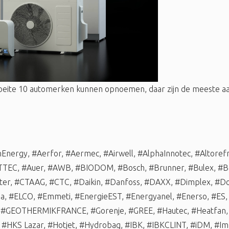
oeite 10 automerken kunnen opnoemen, daar zijn de meeste
nEnergy
,
#Aerfor
,
#Aermec
,
#Airwell
,
#AlphaInnotec
,
#Altorefr
TTEC
,
#Auer
,
#AWB
,
#BIODOM
,
#Bosch
,
#Brunner
,
#Bulex
,
#B
ter
,
#CTAAG
,
#CTC
,
#Daikin
,
#Danfoss
,
#DAXX
,
#Dimplex
,
#Do
ma
,
#ELCO
,
#Emmeti
,
#EnergieEST
,
#Energyanel
,
#Enerso
,
#ES
,
#GEOTHERMIKFRANCE
,
#Gorenje
,
#GREE
,
#Hautec
,
#Heatfan
,
#HKS Lazar
,
#Hotjet
,
#Hydrobag
,
#IBK
,
#IBKCLINT
,
#iDM
,
#Im