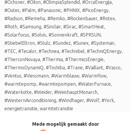
#Ochsner
,
#Oilon
,
#OlimpiaSplendid
,
#OrcaEnergija
,
#Outes
,
#Palm
,
#Panasonic
,
#PHNIX
,
#PicoEnergy
,
#Radson
,
#Remeha
,
#Remko
,
#Rockenbauer
,
#Rotex
,
#Roth
,
#Samsung
,
#Sinclair
,
#Sirac
,
#SmartHeat
,
#Solarfocus
,
#Solvis
,
#Sonnenkraft
,
#SPRSUN
,
#StiebelEltron
,
#Stulz
,
#Sundez
,
#Sunex
,
#Systemair
,
#TEC
,
#Tecalor
,
#Technea
,
#Technibel
,
#TechniQEnergy
,
#TherconNovaya
,
#Thermia
,
#ThermicsEnergie
,
#ThermoDynamiQ
,
#Toshiba
,
#Trane
,
#Vaillant
,
#Vasco
,
#Ventus
,
#Viessmann
,
#Warmblauw
,
#Warmflow
,
#warmtepomp
,
#warmtepompen
,
#WaterFurnace
,
#Waterkotte
,
#Weider
,
#WeishauptMonarch
,
#WesternAirconditioning
,
#Windhager
,
#Wolf
,
#York
,
energietransitie
,
warmtetransitie
Mede mogelijk gemaakt door