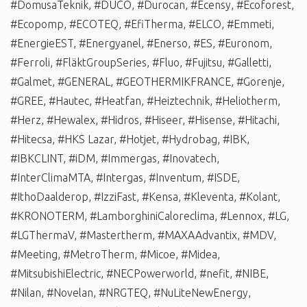
#DomusaTeknik
,
#DUCO
,
#Durocan
,
#Ecensy
,
#Ecoforest
,
#Ecopomp
,
#ECOTEQ
,
#EfiTherma
,
#ELCO
,
#Emmeti
,
#EnergieEST
,
#Energyanel
,
#Enerso
,
#ES
,
#Euronom
,
#Ferroli
,
#FläktGroupSeries
,
#Fluo
,
#Fujitsu
,
#Galletti
,
#Galmet
,
#GENERAL
,
#GEOTHERMIKFRANCE
,
#Gorenje
,
#GREE
,
#Hautec
,
#Heatfan
,
#Heiztechnik
,
#Heliotherm
,
#Herz
,
#Hewalex
,
#Hidros
,
#Hiseer
,
#Hisense
,
#Hitachi
,
#Hitecsa
,
#HKS Lazar
,
#Hotjet
,
#Hydrobag
,
#IBK
,
#IBKCLINT
,
#iDM
,
#Immergas
,
#Inovatech
,
#InterClimaMTA
,
#Intergas
,
#Inventum
,
#ISDE
,
#IthoDaalderop
,
#IzziFast
,
#Kensa
,
#Kleventa
,
#Kolant
,
#KRONOTERM
,
#LamborghiniCaloreclima
,
#Lennox
,
#LG
,
#LGThermaV
,
#Mastertherm
,
#MAXAAdvantix
,
#MDV
,
#Meeting
,
#MetroTherm
,
#Micoe
,
#Midea
,
#MitsubishiElectric
,
#NECPowerworld
,
#nefit
,
#NIBE
,
#Nilan
,
#Novelan
,
#NRGTEQ
,
#NuLiteNewEnergy
,