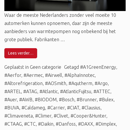
Waar de meeste Nederlanders zonder veel moeite 10
automerken kunnen opnoemen, daar zijn de meeste
aanbieders van warmtepompen nog onbekend bij het
grote publiek. Fabrikanten …
Lees verder…
Geplaatst in
Geen categorie
Getagd
#A1GreenEnergy
,
#Aerfor
,
#Aermec
,
#Airwell
,
#AlphaInnotec
,
#Altorefrigeration
,
#AOSmith
,
#Aqutherm
,
#Argo
,
#ARTEL
,
#ATAG
,
#Atlantic
,
#AtlanticFujitsu
,
#ATTEC
,
#Auer
,
#AWB
,
#BIODOM
,
#Bosch
,
#Brunner
,
#Bulex
,
#BUVA
,
#Caldameg
,
#Carrier
,
#CIAT
,
#Clausius
,
#Climaveneta
,
#Climer
,
#Clivet
,
#Cooper&Hunter
,
#CTAAG
,
#CTC
,
#Daikin
,
#Danfoss
,
#DAXX
,
#Dimplex
,