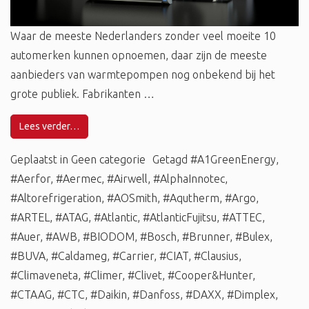
Waar de meeste Nederlanders zonder veel moeite 10
automerken kunnen opnoemen, daar zijn de meeste
aanbieders van warmtepompen nog onbekend bij het
grote publiek. Fabrikanten …
Lees verder…
Geplaatst in
Geen categorie
Getagd
#A1GreenEnergy
,
#Aerfor
,
#Aermec
,
#Airwell
,
#AlphaInnotec
,
#Altorefrigeration
,
#AOSmith
,
#Aqutherm
,
#Argo
,
#ARTEL
,
#ATAG
,
#Atlantic
,
#AtlanticFujitsu
,
#ATTEC
,
#Auer
,
#AWB
,
#BIODOM
,
#Bosch
,
#Brunner
,
#Bulex
,
#BUVA
,
#Caldameg
,
#Carrier
,
#CIAT
,
#Clausius
,
#Climaveneta
,
#Climer
,
#Clivet
,
#Cooper&Hunter
,
#CTAAG
,
#CTC
,
#Daikin
,
#Danfoss
,
#DAXX
,
#Dimplex
,