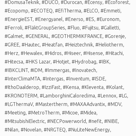
#DomusaTeknik
,
#DUCO
,
#Durocan
,
#Ecensy
,
#Ecoforest
,
#Ecopomp
,
#ECOTEQ
,
#EfiTherma
,
#ELCO
,
#Emmeti
,
#EnergieEST
,
#Energyanel
,
#Enerso
,
#ES
,
#Euronom
,
#Ferroli
,
#FläktGroupSeries
,
#Fluo
,
#Fujitsu
,
#Galletti
,
#Galmet
,
#GENERAL
,
#GEOTHERMIKFRANCE
,
#Gorenje
,
#GREE
,
#Hautec
,
#Heatfan
,
#Heiztechnik
,
#Heliotherm
,
#Herz
,
#Hewalex
,
#Hidros
,
#Hiseer
,
#Hisense
,
#Hitachi
,
#Hitecsa
,
#HKS Lazar
,
#Hotjet
,
#Hydrobag
,
#IBK
,
#IBKCLINT
,
#iDM
,
#Immergas
,
#Inovatech
,
#InterClimaMTA
,
#Intergas
,
#Inventum
,
#ISDE
,
#IthoDaalderop
,
#IzziFast
,
#Kensa
,
#Kleventa
,
#Kolant
,
#KRONOTERM
,
#LamborghiniCaloreclima
,
#Lennox
,
#LG
,
#LGThermaV
,
#Mastertherm
,
#MAXAAdvantix
,
#MDV
,
#Meeting
,
#MetroTherm
,
#Micoe
,
#Midea
,
#MitsubishiElectric
,
#NECPowerworld
,
#nefit
,
#NIBE
,
#Nilan
,
#Novelan
,
#NRGTEQ
,
#NuLiteNewEnergy
,