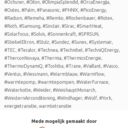
#Ochsner
,
#Oilon
,
#OlimpiaSplendid
,
#OrcaEnergija
,
#Outes
,
#Palm
,
#Panasonic
,
#PHNIX
,
#PicoEnergy
,
#Radson
,
#Remeha
,
#Remko
,
#Rockenbauer
,
#Rotex
,
#Roth
,
#Samsung
,
#Sinclair
,
#Sirac
,
#SmartHeat
,
#Solarfocus
,
#Solvis
,
#Sonnenkraft
,
#SPRSUN
,
#StiebelEltron
,
#Stulz
,
#Sundez
,
#Sunex
,
#Systemair
,
#TEC
,
#Tecalor
,
#Technea
,
#Technibel
,
#TechniQEnergy
,
#TherconNovaya
,
#Thermia
,
#ThermicsEnergie
,
#ThermoDynamiQ
,
#Toshiba
,
#Trane
,
#Vaillant
,
#Vasco
,
#Ventus
,
#Viessmann
,
#Warmblauw
,
#Warmflow
,
#warmtepomp
,
#warmtepompen
,
#WaterFurnace
,
#Waterkotte
,
#Weider
,
#WeishauptMonarch
,
#WesternAirconditioning
,
#Windhager
,
#Wolf
,
#York
,
energietransitie
,
warmtetransitie
Mede mogelijk gemaakt door