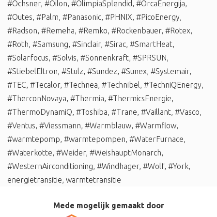
#Ochsner
,
#Oilon
,
#OlimpiaSplendid
,
#OrcaEnergija
,
#Outes
,
#Palm
,
#Panasonic
,
#PHNIX
,
#PicoEnergy
,
#Radson
,
#Remeha
,
#Remko
,
#Rockenbauer
,
#Rotex
,
#Roth
,
#Samsung
,
#Sinclair
,
#Sirac
,
#SmartHeat
,
#Solarfocus
,
#Solvis
,
#Sonnenkraft
,
#SPRSUN
,
#StiebelEltron
,
#Stulz
,
#Sundez
,
#Sunex
,
#Systemair
,
#TEC
,
#Tecalor
,
#Technea
,
#Technibel
,
#TechniQEnergy
,
#TherconNovaya
,
#Thermia
,
#ThermicsEnergie
,
#ThermoDynamiQ
,
#Toshiba
,
#Trane
,
#Vaillant
,
#Vasco
,
#Ventus
,
#Viessmann
,
#Warmblauw
,
#Warmflow
,
#warmtepomp
,
#warmtepompen
,
#WaterFurnace
,
#Waterkotte
,
#Weider
,
#WeishauptMonarch
,
#WesternAirconditioning
,
#Windhager
,
#Wolf
,
#York
,
energietransitie
,
warmtetransitie
Mede mogelijk gemaakt door