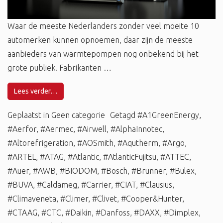
Waar de meeste Nederlanders zonder veel moeite 10
automerken kunnen opnoemen, daar zijn de meeste
aanbieders van warmtepompen nog onbekend bij het
grote publiek. Fabrikanten …
Lees verder…
Geplaatst in
Geen categorie
Getagd
#A1GreenEnergy
,
#Aerfor
,
#Aermec
,
#Airwell
,
#AlphaInnotec
,
#Altorefrigeration
,
#AOSmith
,
#Aqutherm
,
#Argo
,
#ARTEL
,
#ATAG
,
#Atlantic
,
#AtlanticFujitsu
,
#ATTEC
,
#Auer
,
#AWB
,
#BIODOM
,
#Bosch
,
#Brunner
,
#Bulex
,
#BUVA
,
#Caldameg
,
#Carrier
,
#CIAT
,
#Clausius
,
#Climaveneta
,
#Climer
,
#Clivet
,
#Cooper&Hunter
,
#CTAAG
,
#CTC
,
#Daikin
,
#Danfoss
,
#DAXX
,
#Dimplex
,