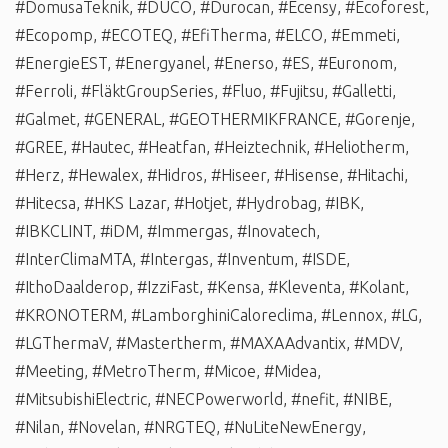
#DomusaTeknik
,
#DUCO
,
#Durocan
,
#Ecensy
,
#Ecoforest
,
#Ecopomp
,
#ECOTEQ
,
#EfiTherma
,
#ELCO
,
#Emmeti
,
#EnergieEST
,
#Energyanel
,
#Enerso
,
#ES
,
#Euronom
,
#Ferroli
,
#FläktGroupSeries
,
#Fluo
,
#Fujitsu
,
#Galletti
,
#Galmet
,
#GENERAL
,
#GEOTHERMIKFRANCE
,
#Gorenje
,
#GREE
,
#Hautec
,
#Heatfan
,
#Heiztechnik
,
#Heliotherm
,
#Herz
,
#Hewalex
,
#Hidros
,
#Hiseer
,
#Hisense
,
#Hitachi
,
#Hitecsa
,
#HKS Lazar
,
#Hotjet
,
#Hydrobag
,
#IBK
,
#IBKCLINT
,
#iDM
,
#Immergas
,
#Inovatech
,
#InterClimaMTA
,
#Intergas
,
#Inventum
,
#ISDE
,
#IthoDaalderop
,
#IzziFast
,
#Kensa
,
#Kleventa
,
#Kolant
,
#KRONOTERM
,
#LamborghiniCaloreclima
,
#Lennox
,
#LG
,
#LGThermaV
,
#Mastertherm
,
#MAXAAdvantix
,
#MDV
,
#Meeting
,
#MetroTherm
,
#Micoe
,
#Midea
,
#MitsubishiElectric
,
#NECPowerworld
,
#nefit
,
#NIBE
,
#Nilan
,
#Novelan
,
#NRGTEQ
,
#NuLiteNewEnergy
,