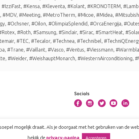
,
#IzziFast
,
#Kensa
,
#Kleventa
,
#Kolant
,
#KRONOTERM
,
#Lambo
,
#MDV
,
#Meeting
,
#MetroTherm
,
#Micoe
,
#Midea
,
#Mitsubishi
gy
,
#Ochsner
,
#Oilon
,
#OlimpiaSplendid
,
#OrcaEnergija
,
#Oute
#Rotex
,
#Roth
,
#Samsung
,
#Sinclair
,
#Sirac
,
#SmartHeat
,
#Sola
temair
,
#TEC
,
#Tecalor
,
#Technea
,
#Technibel
,
#TechniQEnerg
ba
,
#Trane
,
#Vaillant
,
#Vasco
,
#Ventus
,
#Viessmann
,
#Warmbl
tte
,
#Weider
,
#WeishauptMonarch
,
#WesternAirconditioning
,
#
Socials
oepel mogelijk draait. Als je doorgaat met het gebruiken van de webs
bekijk de
privacy-pagina
Accepteren