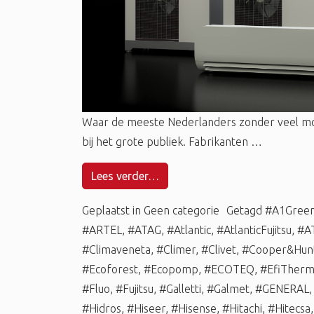
Waar de meeste Nederlanders zonder veel m
bij het grote publiek. Fabrikanten …
Lees verder…
Geplaatst in
Geen categorie
Getagd
#A1Gree
#ARTEL
,
#ATAG
,
#Atlantic
,
#AtlanticFujitsu
,
#A
#Climaveneta
,
#Climer
,
#Clivet
,
#Cooper&Hun
#Ecoforest
,
#Ecopomp
,
#ECOTEQ
,
#EfiTher
#Fluo
,
#Fujitsu
,
#Galletti
,
#Galmet
,
#GENERAL
#Hidros
,
#Hiseer
,
#Hisense
,
#Hitachi
,
#Hitecsa