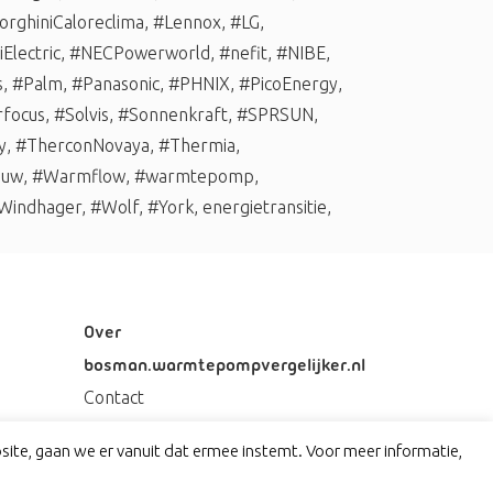
rghiniCaloreclima
,
#Lennox
,
#LG
,
Electric
,
#NECPowerworld
,
#nefit
,
#NIBE
,
s
,
#Palm
,
#Panasonic
,
#PHNIX
,
#PicoEnergy
,
rfocus
,
#Solvis
,
#Sonnenkraft
,
#SPRSUN
,
y
,
#TherconNovaya
,
#Thermia
,
auw
,
#Warmflow
,
#warmtepomp
,
Windhager
,
#Wolf
,
#York
,
energietransitie
,
Over
bosman.warmtepompvergelijker.nl
Contact
Privacy
ite, gaan we er vanuit dat ermee instemt. Voor meer informatie,
Disclaimer