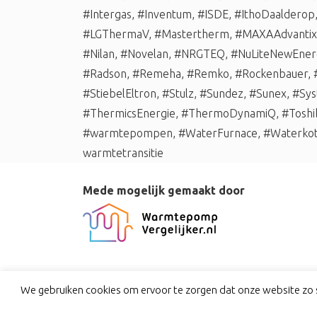
#Intergas
,
#Inventum
,
#ISDE
,
#IthoDaalderop
#LGThermaV
,
#Mastertherm
,
#MAXAAdvantix
#Nilan
,
#Novelan
,
#NRGTEQ
,
#NuLiteNewEner
#Radson
,
#Remeha
,
#Remko
,
#Rockenbauer
,
#StiebelEltron
,
#Stulz
,
#Sundez
,
#Sunex
,
#Sys
#ThermicsEnergie
,
#ThermoDynamiQ
,
#Toshi
#warmtepompen
,
#WaterFurnace
,
#Waterko
warmtetransitie
Mede mogelijk gemaakt door
We gebruiken cookies om ervoor te zorgen dat onze website zo s