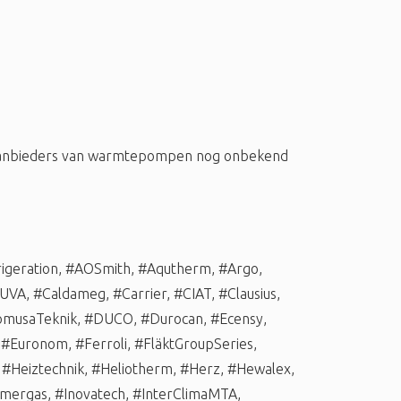
 aanbieders van warmtepompen nog onbekend
igeration
,
#AOSmith
,
#Aqutherm
,
#Argo
,
UVA
,
#Caldameg
,
#Carrier
,
#CIAT
,
#Clausius
,
musaTeknik
,
#DUCO
,
#Durocan
,
#Ecensy
,
,
#Euronom
,
#Ferroli
,
#FläktGroupSeries
,
,
#Heiztechnik
,
#Heliotherm
,
#Herz
,
#Hewalex
,
mergas
,
#Inovatech
,
#InterClimaMTA
,