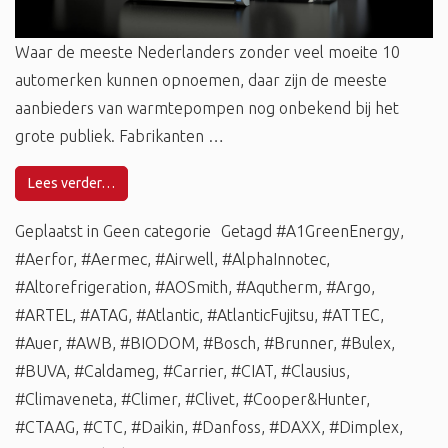
Waar de meeste Nederlanders zonder veel moeite 10
automerken kunnen opnoemen, daar zijn de meeste
aanbieders van warmtepompen nog onbekend bij het
grote publiek. Fabrikanten …
Lees verder…
Geplaatst in
Geen categorie
Getagd
#A1GreenEnergy
,
#Aerfor
,
#Aermec
,
#Airwell
,
#AlphaInnotec
,
#Altorefrigeration
,
#AOSmith
,
#Aqutherm
,
#Argo
,
#ARTEL
,
#ATAG
,
#Atlantic
,
#AtlanticFujitsu
,
#ATTEC
,
#Auer
,
#AWB
,
#BIODOM
,
#Bosch
,
#Brunner
,
#Bulex
,
#BUVA
,
#Caldameg
,
#Carrier
,
#CIAT
,
#Clausius
,
#Climaveneta
,
#Climer
,
#Clivet
,
#Cooper&Hunter
,
#CTAAG
,
#CTC
,
#Daikin
,
#Danfoss
,
#DAXX
,
#Dimplex
,