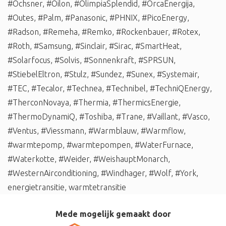
#Ochsner
,
#Oilon
,
#OlimpiaSplendid
,
#OrcaEnergija
,
#Outes
,
#Palm
,
#Panasonic
,
#PHNIX
,
#PicoEnergy
,
#Radson
,
#Remeha
,
#Remko
,
#Rockenbauer
,
#Rotex
,
#Roth
,
#Samsung
,
#Sinclair
,
#Sirac
,
#SmartHeat
,
#Solarfocus
,
#Solvis
,
#Sonnenkraft
,
#SPRSUN
,
#StiebelEltron
,
#Stulz
,
#Sundez
,
#Sunex
,
#Systemair
,
#TEC
,
#Tecalor
,
#Technea
,
#Technibel
,
#TechniQEnergy
,
#TherconNovaya
,
#Thermia
,
#ThermicsEnergie
,
#ThermoDynamiQ
,
#Toshiba
,
#Trane
,
#Vaillant
,
#Vasco
,
#Ventus
,
#Viessmann
,
#Warmblauw
,
#Warmflow
,
#warmtepomp
,
#warmtepompen
,
#WaterFurnace
,
#Waterkotte
,
#Weider
,
#WeishauptMonarch
,
#WesternAirconditioning
,
#Windhager
,
#Wolf
,
#York
,
energietransitie
,
warmtetransitie
Mede mogelijk gemaakt door