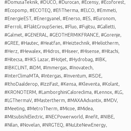
#DomusaTeknik
,
#DUCO
,
#Durocan
,
#Ecensy
,
#Ecoforest
,
#Ecopomp
,
#ECOTEQ
,
#EfiTherma
,
#ELCO
,
#Emmeti
,
#EnergieEST
,
#Energyanel
,
#Enerso
,
#ES
,
#Euronom
,
#Ferroli
,
#FläktGroupSeries
,
#Fluo
,
#Fujitsu
,
#Galletti
,
#Galmet
,
#GENERAL
,
#GEOTHERMIKFRANCE
,
#Gorenje
,
#GREE
,
#Hautec
,
#Heatfan
,
#Heiztechnik
,
#Heliotherm
,
#Herz
,
#Hewalex
,
#Hidros
,
#Hiseer
,
#Hisense
,
#Hitachi
,
#Hitecsa
,
#HKS Lazar
,
#Hotjet
,
#Hydrobag
,
#IBK
,
#IBKCLINT
,
#iDM
,
#Immergas
,
#Inovatech
,
#InterClimaMTA
,
#Intergas
,
#Inventum
,
#ISDE
,
#IthoDaalderop
,
#IzziFast
,
#Kensa
,
#Kleventa
,
#Kolant
,
#KRONOTERM
,
#LamborghiniCaloreclima
,
#Lennox
,
#LG
,
#LGThermaV
,
#Mastertherm
,
#MAXAAdvantix
,
#MDV
,
#Meeting
,
#MetroTherm
,
#Micoe
,
#Midea
,
#MitsubishiElectric
,
#NECPowerworld
,
#nefit
,
#NIBE
,
#Nilan
,
#Novelan
,
#NRGTEQ
,
#NuLiteNewEnergy
,