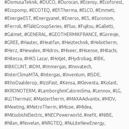
#DomusaTeknik
,
#DUCO
,
#Durocan
,
#Ecensy
,
#Ecoforest
,
#Ecopomp
,
#ECOTEQ
,
#EfiTherma
,
#ELCO
,
#Emmeti
,
#EnergieEST
,
#Energyanel
,
#Enerso
,
#ES
,
#Euronom
,
#Ferroli
,
#FläktGroupSeries
,
#Fluo
,
#Fujitsu
,
#Galletti
,
#Galmet
,
#GENERAL
,
#GEOTHERMIKFRANCE
,
#Gorenje
,
#GREE
,
#Hautec
,
#Heatfan
,
#Heiztechnik
,
#Heliotherm
,
#Herz
,
#Hewalex
,
#Hidros
,
#Hiseer
,
#Hisense
,
#Hitachi
,
#Hitecsa
,
#HKS Lazar
,
#Hotjet
,
#Hydrobag
,
#IBK
,
#IBKCLINT
,
#iDM
,
#Immergas
,
#Inovatech
,
#InterClimaMTA
,
#Intergas
,
#Inventum
,
#ISDE
,
#IthoDaalderop
,
#IzziFast
,
#Kensa
,
#Kleventa
,
#Kolant
,
#KRONOTERM
,
#LamborghiniCaloreclima
,
#Lennox
,
#LG
,
#LGThermaV
,
#Mastertherm
,
#MAXAAdvantix
,
#MDV
,
#Meeting
,
#MetroTherm
,
#Micoe
,
#Midea
,
#MitsubishiElectric
,
#NECPowerworld
,
#nefit
,
#NIBE
,
#Nilan
,
#Novelan
,
#NRGTEQ
,
#NuLiteNewEnergy
,