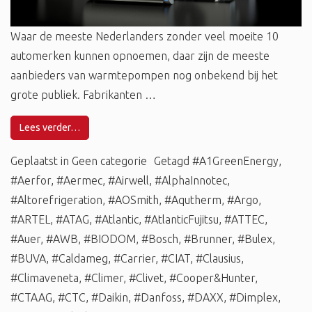
Waar de meeste Nederlanders zonder veel moeite 10
automerken kunnen opnoemen, daar zijn de meeste
aanbieders van warmtepompen nog onbekend bij het
grote publiek. Fabrikanten …
Lees verder…
Geplaatst in
Geen categorie
Getagd
#A1GreenEnergy
,
#Aerfor
,
#Aermec
,
#Airwell
,
#AlphaInnotec
,
#Altorefrigeration
,
#AOSmith
,
#Aqutherm
,
#Argo
,
#ARTEL
,
#ATAG
,
#Atlantic
,
#AtlanticFujitsu
,
#ATTEC
,
#Auer
,
#AWB
,
#BIODOM
,
#Bosch
,
#Brunner
,
#Bulex
,
#BUVA
,
#Caldameg
,
#Carrier
,
#CIAT
,
#Clausius
,
#Climaveneta
,
#Climer
,
#Clivet
,
#Cooper&Hunter
,
#CTAAG
,
#CTC
,
#Daikin
,
#Danfoss
,
#DAXX
,
#Dimplex
,