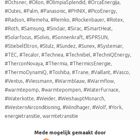
#Ochsner
,
#Oilon
,
#OlimpiaSplendid
,
#OrcaEnergija
,
#Outes
,
#Palm
,
#Panasonic
,
#PHNIX
,
#PicoEnergy
,
#Radson
,
#Remeha
,
#Remko
,
#Rockenbauer
,
#Rotex
,
#Roth
,
#Samsung
,
#Sinclair
,
#Sirac
,
#SmartHeat
,
#Solarfocus
,
#Solvis
,
#Sonnenkraft
,
#SPRSUN
,
#StiebelEltron
,
#Stulz
,
#Sundez
,
#Sunex
,
#Systemair
,
#TEC
,
#Tecalor
,
#Technea
,
#Technibel
,
#TechniQEnergy
,
#TherconNovaya
,
#Thermia
,
#ThermicsEnergie
,
#ThermoDynamiQ
,
#Toshiba
,
#Trane
,
#Vaillant
,
#Vasco
,
#Ventus
,
#Viessmann
,
#Warmblauw
,
#Warmflow
,
#warmtepomp
,
#warmtepompen
,
#WaterFurnace
,
#Waterkotte
,
#Weider
,
#WeishauptMonarch
,
#WesternAirconditioning
,
#Windhager
,
#Wolf
,
#York
,
energietransitie
,
warmtetransitie
Mede mogelijk gemaakt door