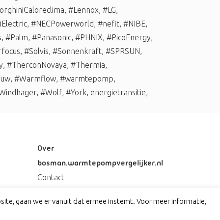
rghiniCaloreclima
,
#Lennox
,
#LG
,
Electric
,
#NECPowerworld
,
#nefit
,
#NIBE
,
s
,
#Palm
,
#Panasonic
,
#PHNIX
,
#PicoEnergy
,
rfocus
,
#Solvis
,
#Sonnenkraft
,
#SPRSUN
,
y
,
#TherconNovaya
,
#Thermia
,
auw
,
#Warmflow
,
#warmtepomp
,
Windhager
,
#Wolf
,
#York
,
energietransitie
,
Over
bosman.warmtepompvergelijker.nl
Contact
Privacy
ite, gaan we er vanuit dat ermee instemt. Voor meer informatie,
Disclaimer