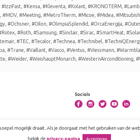
,
#IzziFast
,
#Kensa
,
#Kleventa
,
#Kolant
,
#KRONOTERM
,
#Lambo
,
#MDV
,
#Meeting
,
#MetroTherm
,
#Micoe
,
#Midea
,
#Mitsubishi
gy
,
#Ochsner
,
#Oilon
,
#OlimpiaSplendid
,
#OrcaEnergija
,
#Oute
#Rotex
,
#Roth
,
#Samsung
,
#Sinclair
,
#Sirac
,
#SmartHeat
,
#Sola
temair
,
#TEC
,
#Tecalor
,
#Technea
,
#Technibel
,
#TechniQEnerg
ba
,
#Trane
,
#Vaillant
,
#Vasco
,
#Ventus
,
#Viessmann
,
#Warmbl
tte
,
#Weider
,
#WeishauptMonarch
,
#WesternAirconditioning
,
#
Socials
oepel mogelijk draait. Als je doorgaat met het gebruiken van de webs
bekijk de
privacy-pagina
Accepteren