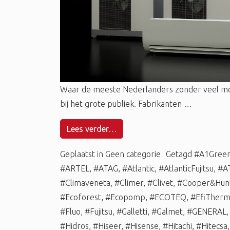
Waar de meeste Nederlanders zonder veel m
bij het grote publiek. Fabrikanten …
Lees verder…
Geplaatst in
Geen categorie
Getagd
#A1Gree
#ARTEL
,
#ATAG
,
#Atlantic
,
#AtlanticFujitsu
,
#A
#Climaveneta
,
#Climer
,
#Clivet
,
#Cooper&Hun
#Ecoforest
,
#Ecopomp
,
#ECOTEQ
,
#EfiTher
#Fluo
,
#Fujitsu
,
#Galletti
,
#Galmet
,
#GENERAL
#Hidros
,
#Hiseer
,
#Hisense
,
#Hitachi
,
#Hitecsa