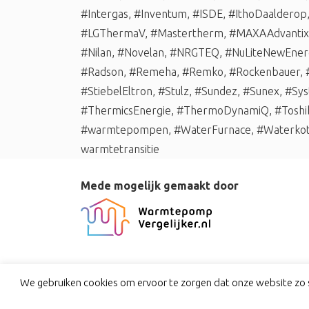
#Intergas
,
#Inventum
,
#ISDE
,
#IthoDaalderop
#LGThermaV
,
#Mastertherm
,
#MAXAAdvantix
#Nilan
,
#Novelan
,
#NRGTEQ
,
#NuLiteNewEner
#Radson
,
#Remeha
,
#Remko
,
#Rockenbauer
,
#StiebelEltron
,
#Stulz
,
#Sundez
,
#Sunex
,
#Sys
#ThermicsEnergie
,
#ThermoDynamiQ
,
#Toshi
#warmtepompen
,
#WaterFurnace
,
#Waterko
warmtetransitie
Mede mogelijk gemaakt door
We gebruiken cookies om ervoor te zorgen dat onze website zo s