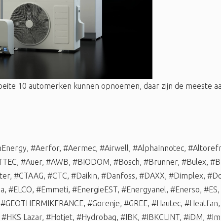
oeite 10 automerken kunnen opnoemen, daar zijn de meeste
nEnergy
,
#Aerfor
,
#Aermec
,
#Airwell
,
#AlphaInnotec
,
#Altorefr
TTEC
,
#Auer
,
#AWB
,
#BIODOM
,
#Bosch
,
#Brunner
,
#Bulex
,
#B
ter
,
#CTAAG
,
#CTC
,
#Daikin
,
#Danfoss
,
#DAXX
,
#Dimplex
,
#Do
ma
,
#ELCO
,
#Emmeti
,
#EnergieEST
,
#Energyanel
,
#Enerso
,
#ES
,
#GEOTHERMIKFRANCE
,
#Gorenje
,
#GREE
,
#Hautec
,
#Heatfan
,
#HKS Lazar
,
#Hotjet
,
#Hydrobag
,
#IBK
,
#IBKCLINT
,
#iDM
,
#Im