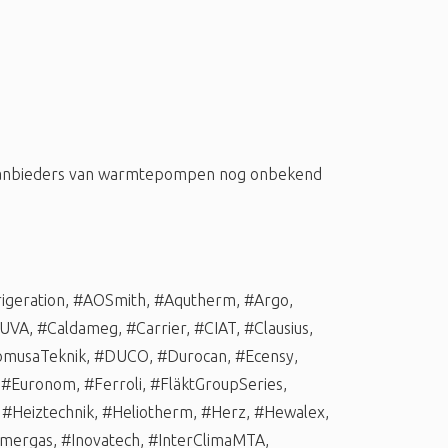
 aanbieders van warmtepompen nog onbekend
igeration
,
#AOSmith
,
#Aqutherm
,
#Argo
,
UVA
,
#Caldameg
,
#Carrier
,
#CIAT
,
#Clausius
,
musaTeknik
,
#DUCO
,
#Durocan
,
#Ecensy
,
,
#Euronom
,
#Ferroli
,
#FläktGroupSeries
,
,
#Heiztechnik
,
#Heliotherm
,
#Herz
,
#Hewalex
,
mergas
,
#Inovatech
,
#InterClimaMTA
,