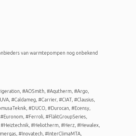
 aanbieders van warmtepompen nog onbekend
igeration
,
#AOSmith
,
#Aqutherm
,
#Argo
,
UVA
,
#Caldameg
,
#Carrier
,
#CIAT
,
#Clausius
,
musaTeknik
,
#DUCO
,
#Durocan
,
#Ecensy
,
,
#Euronom
,
#Ferroli
,
#FläktGroupSeries
,
,
#Heiztechnik
,
#Heliotherm
,
#Herz
,
#Hewalex
,
mergas
,
#Inovatech
,
#InterClimaMTA
,