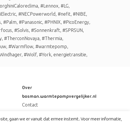
rghiniCaloreclima
,
#Lennox
,
#LG
,
Electric
,
#NECPowerworld
,
#nefit
,
#NIBE
,
s
,
#Palm
,
#Panasonic
,
#PHNIX
,
#PicoEnergy
,
rfocus
,
#Solvis
,
#Sonnenkraft
,
#SPRSUN
,
y
,
#TherconNovaya
,
#Thermia
,
auw
,
#Warmflow
,
#warmtepomp
,
Windhager
,
#Wolf
,
#York
,
energietransitie
,
Over
bosman.warmtepompvergelijker.nl
Contact
Privacy
ite, gaan we er vanuit dat ermee instemt. Voor meer informatie,
Disclaimer