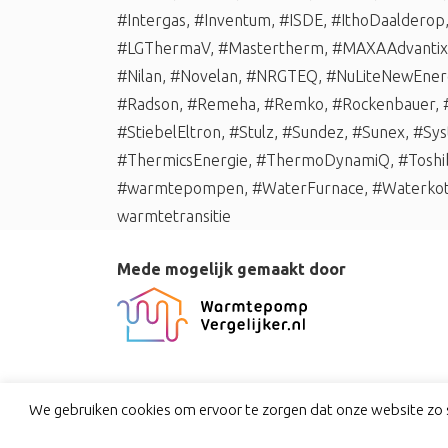
#Intergas
,
#Inventum
,
#ISDE
,
#IthoDaalderop
#LGThermaV
,
#Mastertherm
,
#MAXAAdvantix
#Nilan
,
#Novelan
,
#NRGTEQ
,
#NuLiteNewEner
#Radson
,
#Remeha
,
#Remko
,
#Rockenbauer
,
#StiebelEltron
,
#Stulz
,
#Sundez
,
#Sunex
,
#Sys
#ThermicsEnergie
,
#ThermoDynamiQ
,
#Toshi
#warmtepompen
,
#WaterFurnace
,
#Waterko
warmtetransitie
Mede mogelijk gemaakt door
We gebruiken cookies om ervoor te zorgen dat onze website zo s