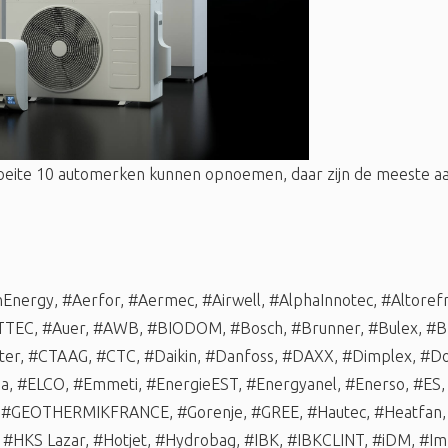
oeite 10 automerken kunnen opnoemen, daar zijn de meeste
nEnergy
,
#Aerfor
,
#Aermec
,
#Airwell
,
#AlphaInnotec
,
#Altorefr
TTEC
,
#Auer
,
#AWB
,
#BIODOM
,
#Bosch
,
#Brunner
,
#Bulex
,
#B
ter
,
#CTAAG
,
#CTC
,
#Daikin
,
#Danfoss
,
#DAXX
,
#Dimplex
,
#Do
ma
,
#ELCO
,
#Emmeti
,
#EnergieEST
,
#Energyanel
,
#Enerso
,
#ES
,
#GEOTHERMIKFRANCE
,
#Gorenje
,
#GREE
,
#Hautec
,
#Heatfan
,
#HKS Lazar
,
#Hotjet
,
#Hydrobag
,
#IBK
,
#IBKCLINT
,
#iDM
,
#Im