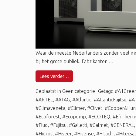
Waar de meeste Nederlanders zonder veel m
bij het grote publiek. Fabrikanten …
Lees verder…
Geplaatst in
Geen categorie
Getagd
#A1Gree
#ARTEL
,
#ATAG
,
#Atlantic
,
#AtlanticFujitsu
,
#A
#Climaveneta
,
#Climer
,
#Clivet
,
#Cooper&Hun
#Ecoforest
,
#Ecopomp
,
#ECOTEQ
,
#EfiTher
#Fluo
,
#Fujitsu
,
#Galletti
,
#Galmet
,
#GENERAL
#Hidros
,
#Hiseer
,
#Hisense
,
#Hitachi
,
#Hitecsa