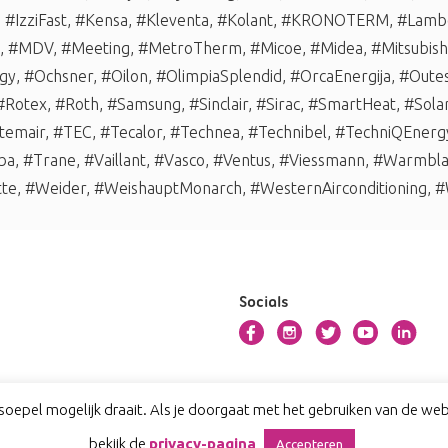
,
#IzziFast
,
#Kensa
,
#Kleventa
,
#Kolant
,
#KRONOTERM
,
#Lambo
,
#MDV
,
#Meeting
,
#MetroTherm
,
#Micoe
,
#Midea
,
#Mitsubishi
gy
,
#Ochsner
,
#Oilon
,
#OlimpiaSplendid
,
#OrcaEnergija
,
#Oute
#Rotex
,
#Roth
,
#Samsung
,
#Sinclair
,
#Sirac
,
#SmartHeat
,
#Sola
temair
,
#TEC
,
#Tecalor
,
#Technea
,
#Technibel
,
#TechniQEnerg
ba
,
#Trane
,
#Vaillant
,
#Vasco
,
#Ventus
,
#Viessmann
,
#Warmbl
tte
,
#Weider
,
#WeishauptMonarch
,
#WesternAirconditioning
,
#
Socials
oepel mogelijk draait. Als je doorgaat met het gebruiken van de webs
bekijk de
privacy-pagina
Accepteren