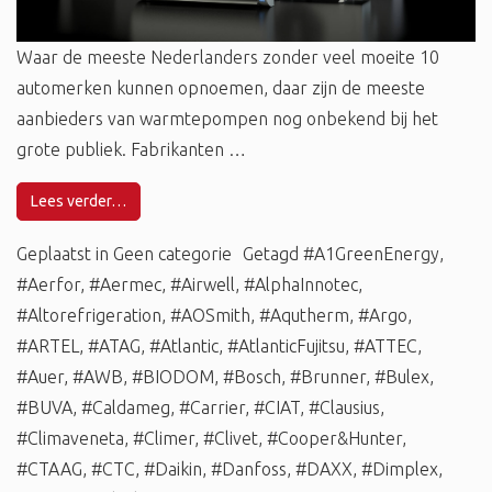
Waar de meeste Nederlanders zonder veel moeite 10
automerken kunnen opnoemen, daar zijn de meeste
aanbieders van warmtepompen nog onbekend bij het
grote publiek. Fabrikanten …
Lees verder…
Geplaatst in
Geen categorie
Getagd
#A1GreenEnergy
,
#Aerfor
,
#Aermec
,
#Airwell
,
#AlphaInnotec
,
#Altorefrigeration
,
#AOSmith
,
#Aqutherm
,
#Argo
,
#ARTEL
,
#ATAG
,
#Atlantic
,
#AtlanticFujitsu
,
#ATTEC
,
#Auer
,
#AWB
,
#BIODOM
,
#Bosch
,
#Brunner
,
#Bulex
,
#BUVA
,
#Caldameg
,
#Carrier
,
#CIAT
,
#Clausius
,
#Climaveneta
,
#Climer
,
#Clivet
,
#Cooper&Hunter
,
#CTAAG
,
#CTC
,
#Daikin
,
#Danfoss
,
#DAXX
,
#Dimplex
,