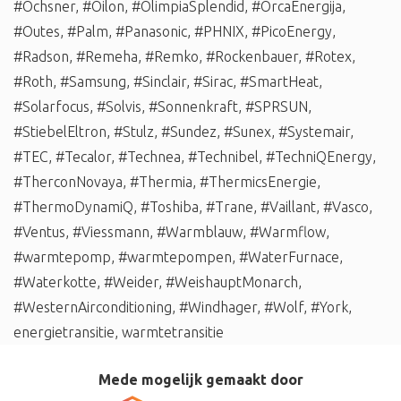
#Ochsner
,
#Oilon
,
#OlimpiaSplendid
,
#OrcaEnergija
,
#Outes
,
#Palm
,
#Panasonic
,
#PHNIX
,
#PicoEnergy
,
#Radson
,
#Remeha
,
#Remko
,
#Rockenbauer
,
#Rotex
,
#Roth
,
#Samsung
,
#Sinclair
,
#Sirac
,
#SmartHeat
,
#Solarfocus
,
#Solvis
,
#Sonnenkraft
,
#SPRSUN
,
#StiebelEltron
,
#Stulz
,
#Sundez
,
#Sunex
,
#Systemair
,
#TEC
,
#Tecalor
,
#Technea
,
#Technibel
,
#TechniQEnergy
,
#TherconNovaya
,
#Thermia
,
#ThermicsEnergie
,
#ThermoDynamiQ
,
#Toshiba
,
#Trane
,
#Vaillant
,
#Vasco
,
#Ventus
,
#Viessmann
,
#Warmblauw
,
#Warmflow
,
#warmtepomp
,
#warmtepompen
,
#WaterFurnace
,
#Waterkotte
,
#Weider
,
#WeishauptMonarch
,
#WesternAirconditioning
,
#Windhager
,
#Wolf
,
#York
,
energietransitie
,
warmtetransitie
Mede mogelijk gemaakt door