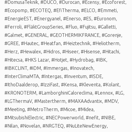
#DomusaTeknik
,
#DUCO
,
#Durocan
,
#Ecensy
,
#Ecoforest
,
#Ecopomp
,
#ECOTEQ
,
#EfiTherma
,
#ELCO
,
#Emmeti
,
#EnergieEST
,
#Energyanel
,
#Enerso
,
#ES
,
#Euronom
,
#Ferroli
,
#FläktGroupSeries
,
#Fluo
,
#Fujitsu
,
#Galletti
,
#Galmet
,
#GENERAL
,
#GEOTHERMIKFRANCE
,
#Gorenje
,
#GREE
,
#Hautec
,
#Heatfan
,
#Heiztechnik
,
#Heliotherm
,
#Herz
,
#Hewalex
,
#Hidros
,
#Hiseer
,
#Hisense
,
#Hitachi
,
#Hitecsa
,
#HKS Lazar
,
#Hotjet
,
#Hydrobag
,
#IBK
,
#IBKCLINT
,
#iDM
,
#Immergas
,
#Inovatech
,
#InterClimaMTA
,
#Intergas
,
#Inventum
,
#ISDE
,
#IthoDaalderop
,
#IzziFast
,
#Kensa
,
#Kleventa
,
#Kolant
,
#KRONOTERM
,
#LamborghiniCaloreclima
,
#Lennox
,
#LG
,
#LGThermaV
,
#Mastertherm
,
#MAXAAdvantix
,
#MDV
,
#Meeting
,
#MetroTherm
,
#Micoe
,
#Midea
,
#MitsubishiElectric
,
#NECPowerworld
,
#nefit
,
#NIBE
,
#Nilan
,
#Novelan
,
#NRGTEQ
,
#NuLiteNewEnergy
,