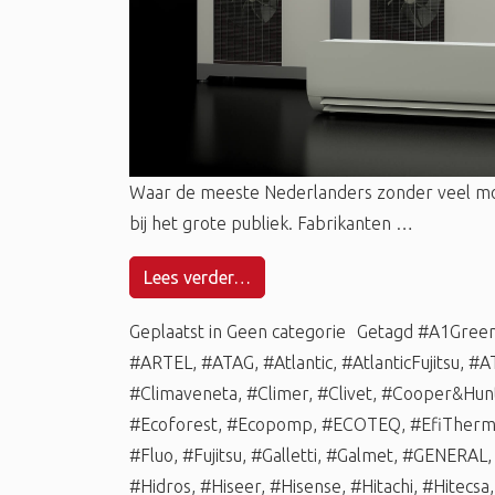
Waar de meeste Nederlanders zonder veel m
bij het grote publiek. Fabrikanten …
Lees verder…
Geplaatst in
Geen categorie
Getagd
#A1Gree
#ARTEL
,
#ATAG
,
#Atlantic
,
#AtlanticFujitsu
,
#A
#Climaveneta
,
#Climer
,
#Clivet
,
#Cooper&Hun
#Ecoforest
,
#Ecopomp
,
#ECOTEQ
,
#EfiTher
#Fluo
,
#Fujitsu
,
#Galletti
,
#Galmet
,
#GENERAL
#Hidros
,
#Hiseer
,
#Hisense
,
#Hitachi
,
#Hitecsa