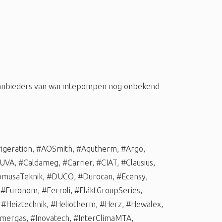
 aanbieders van warmtepompen nog onbekend
igeration
,
#AOSmith
,
#Aqutherm
,
#Argo
,
UVA
,
#Caldameg
,
#Carrier
,
#CIAT
,
#Clausius
,
musaTeknik
,
#DUCO
,
#Durocan
,
#Ecensy
,
,
#Euronom
,
#Ferroli
,
#FläktGroupSeries
,
,
#Heiztechnik
,
#Heliotherm
,
#Herz
,
#Hewalex
,
mergas
,
#Inovatech
,
#InterClimaMTA
,