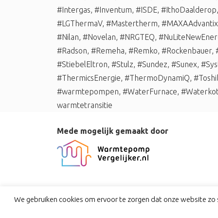
#Intergas
,
#Inventum
,
#ISDE
,
#IthoDaalderop
#LGThermaV
,
#Mastertherm
,
#MAXAAdvantix
#Nilan
,
#Novelan
,
#NRGTEQ
,
#NuLiteNewEner
#Radson
,
#Remeha
,
#Remko
,
#Rockenbauer
,
#StiebelEltron
,
#Stulz
,
#Sundez
,
#Sunex
,
#Sys
#ThermicsEnergie
,
#ThermoDynamiQ
,
#Toshi
#warmtepompen
,
#WaterFurnace
,
#Waterko
warmtetransitie
Mede mogelijk gemaakt door
We gebruiken cookies om ervoor te zorgen dat onze website zo s