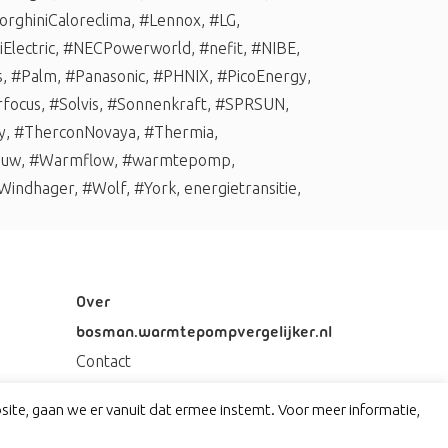
rghiniCaloreclima
,
#Lennox
,
#LG
,
Electric
,
#NECPowerworld
,
#nefit
,
#NIBE
,
s
,
#Palm
,
#Panasonic
,
#PHNIX
,
#PicoEnergy
,
rfocus
,
#Solvis
,
#Sonnenkraft
,
#SPRSUN
,
y
,
#TherconNovaya
,
#Thermia
,
auw
,
#Warmflow
,
#warmtepomp
,
Windhager
,
#Wolf
,
#York
,
energietransitie
,
Over
bosman.warmtepompvergelijker.nl
Contact
Privacy
ite, gaan we er vanuit dat ermee instemt. Voor meer informatie,
Disclaimer