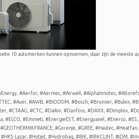
oeite 10 automerken kunnen opnoemen, daar zijn de meeste
nEnergy
,
#Aerfor
,
#Aermec
,
#Airwell
,
#AlphaInnotec
,
#Altorefr
TTEC
,
#Auer
,
#AWB
,
#BIODOM
,
#Bosch
,
#Brunner
,
#Bulex
,
#B
ter
,
#CTAAG
,
#CTC
,
#Daikin
,
#Danfoss
,
#DAXX
,
#Dimplex
,
#Do
ma
,
#ELCO
,
#Emmeti
,
#EnergieEST
,
#Energyanel
,
#Enerso
,
#ES
,
#GEOTHERMIKFRANCE
,
#Gorenje
,
#GREE
,
#Hautec
,
#Heatfan
,
#HKS Lazar
,
#Hotjet
,
#Hydrobag
,
#IBK
,
#IBKCLINT
,
#iDM
,
#Im