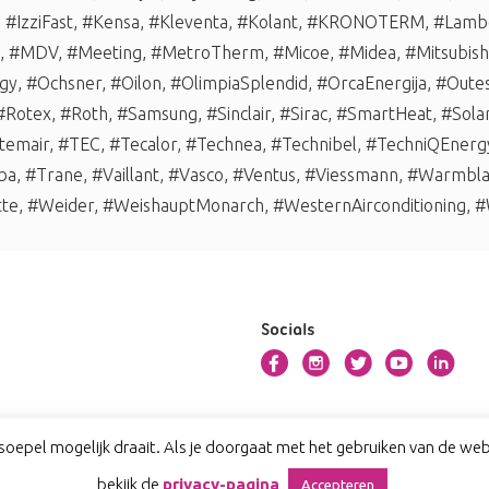
,
#IzziFast
,
#Kensa
,
#Kleventa
,
#Kolant
,
#KRONOTERM
,
#Lambo
,
#MDV
,
#Meeting
,
#MetroTherm
,
#Micoe
,
#Midea
,
#Mitsubishi
gy
,
#Ochsner
,
#Oilon
,
#OlimpiaSplendid
,
#OrcaEnergija
,
#Oute
#Rotex
,
#Roth
,
#Samsung
,
#Sinclair
,
#Sirac
,
#SmartHeat
,
#Sola
temair
,
#TEC
,
#Tecalor
,
#Technea
,
#Technibel
,
#TechniQEnerg
ba
,
#Trane
,
#Vaillant
,
#Vasco
,
#Ventus
,
#Viessmann
,
#Warmbl
tte
,
#Weider
,
#WeishauptMonarch
,
#WesternAirconditioning
,
#
Socials
oepel mogelijk draait. Als je doorgaat met het gebruiken van de webs
bekijk de
privacy-pagina
Accepteren