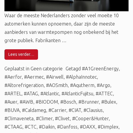
Waar de meeste Nederlanders zonder veel moeite 10
automerken kunnen opnoemen, daar zijn de meeste
aanbieders van warmtepompen nog onbekend bij het
grote publiek. Fabrikanten …
Lees verder…
Geplaatst in
Geen categorie
Getagd
#A1GreenEnergy
,
#Aerfor
,
#Aermec
,
#Airwell
,
#AlphaInnotec
,
#Altorefrigeration
,
#AOSmith
,
#Aqutherm
,
#Argo
,
#ARTEL
,
#ATAG
,
#Atlantic
,
#AtlanticFujitsu
,
#ATTEC
,
#Auer
,
#AWB
,
#BIODOM
,
#Bosch
,
#Brunner
,
#Bulex
,
#BUVA
,
#Caldameg
,
#Carrier
,
#CIAT
,
#Clausius
,
#Climaveneta
,
#Climer
,
#Clivet
,
#Cooper&Hunter
,
#CTAAG
,
#CTC
,
#Daikin
,
#Danfoss
,
#DAXX
,
#Dimplex
,