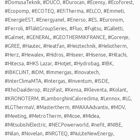
#DomusaTeknik
,
#DUCO
,
#Durocan
,
#Ecensy
,
#Ecoforest
,
#Ecopomp
,
#ECOTEQ
,
#EfiTherma
,
#ELCO
,
#Emmeti
,
#EnergieEST
,
#Energyanel
,
#Enerso
,
#ES
,
#Euronom
,
#Ferroli
,
#FläktGroupSeries
,
#Fluo
,
#Fujitsu
,
#Galletti
,
#Galmet
,
#GENERAL
,
#GEOTHERMIKFRANCE
,
#Gorenje
,
#GREE
,
#Hautec
,
#Heatfan
,
#Heiztechnik
,
#Heliotherm
,
#Herz
,
#Hewalex
,
#Hidros
,
#Hiseer
,
#Hisense
,
#Hitachi
,
#Hitecsa
,
#HKS Lazar
,
#Hotjet
,
#Hydrobag
,
#IBK
,
#IBKCLINT
,
#iDM
,
#Immergas
,
#Inovatech
,
#InterClimaMTA
,
#Intergas
,
#Inventum
,
#ISDE
,
#IthoDaalderop
,
#IzziFast
,
#Kensa
,
#Kleventa
,
#Kolant
,
#KRONOTERM
,
#LamborghiniCaloreclima
,
#Lennox
,
#LG
,
#LGThermaV
,
#Mastertherm
,
#MAXAAdvantix
,
#MDV
,
#Meeting
,
#MetroTherm
,
#Micoe
,
#Midea
,
#MitsubishiElectric
,
#NECPowerworld
,
#nefit
,
#NIBE
,
#Nilan
,
#Novelan
,
#NRGTEQ
,
#NuLiteNewEnergy
,