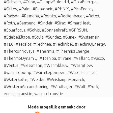
#Ochsner
,
#Oilon
,
#OlimpiaSplendid
,
#OrcaEnergija
,
#Outes
,
#Palm
,
#Panasonic
,
#PHNIX
,
#PicoEnergy
,
#Radson
,
#Remeha
,
#Remko
,
#Rockenbauer
,
#Rotex
,
#Roth
,
#Samsung
,
#Sinclair
,
#Sirac
,
#SmartHeat
,
#Solarfocus
,
#Solvis
,
#Sonnenkraft
,
#SPRSUN
,
#StiebelEltron
,
#Stulz
,
#Sundez
,
#Sunex
,
#Systemair
,
#TEC
,
#Tecalor
,
#Technea
,
#Technibel
,
#TechniQEnergy
,
#TherconNovaya
,
#Thermia
,
#ThermicsEnergie
,
#ThermoDynamiQ
,
#Toshiba
,
#Trane
,
#Vaillant
,
#Vasco
,
#Ventus
,
#Viessmann
,
#Warmblauw
,
#Warmflow
,
#warmtepomp
,
#warmtepompen
,
#WaterFurnace
,
#Waterkotte
,
#Weider
,
#WeishauptMonarch
,
#WesternAirconditioning
,
#Windhager
,
#Wolf
,
#York
,
energietransitie
,
warmtetransitie
Mede mogelijk gemaakt door