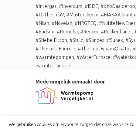
#Intergas
,
#Inventum
,
#ISDE
,
#IthoDaalderop
#LGThermaV
,
#Mastertherm
,
#MAXAAdvantix
#Nilan
,
#Novelan
,
#NRGTEQ
,
#NuLiteNewEner
#Radson
,
#Remeha
,
#Remko
,
#Rockenbauer
,
#StiebelEltron
,
#Stulz
,
#Sundez
,
#Sunex
,
#Sys
#ThermicsEnergie
,
#ThermoDynamiQ
,
#Toshi
#warmtepompen
,
#WaterFurnace
,
#Waterko
warmtetransitie
Mede mogelijk gemaakt door
We gebruiken cookies om ervoor te zorgen dat onze website zo s