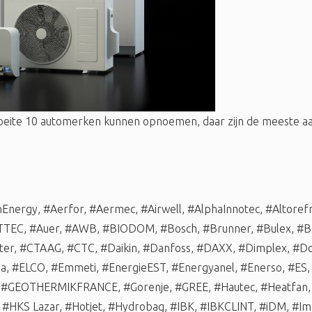
oeite 10 automerken kunnen opnoemen, daar zijn de meeste
nEnergy
,
#Aerfor
,
#Aermec
,
#Airwell
,
#AlphaInnotec
,
#Altorefr
TTEC
,
#Auer
,
#AWB
,
#BIODOM
,
#Bosch
,
#Brunner
,
#Bulex
,
#B
ter
,
#CTAAG
,
#CTC
,
#Daikin
,
#Danfoss
,
#DAXX
,
#Dimplex
,
#Do
ma
,
#ELCO
,
#Emmeti
,
#EnergieEST
,
#Energyanel
,
#Enerso
,
#ES
,
#GEOTHERMIKFRANCE
,
#Gorenje
,
#GREE
,
#Hautec
,
#Heatfan
,
#HKS Lazar
,
#Hotjet
,
#Hydrobag
,
#IBK
,
#IBKCLINT
,
#iDM
,
#Im