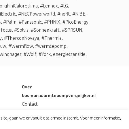
rghiniCaloreclima
,
#Lennox
,
#LG
,
Electric
,
#NECPowerworld
,
#nefit
,
#NIBE
,
s
,
#Palm
,
#Panasonic
,
#PHNIX
,
#PicoEnergy
,
rfocus
,
#Solvis
,
#Sonnenkraft
,
#SPRSUN
,
y
,
#TherconNovaya
,
#Thermia
,
auw
,
#Warmflow
,
#warmtepomp
,
Windhager
,
#Wolf
,
#York
,
energietransitie
,
Over
bosman.warmtepompvergelijker.nl
Contact
Privacy
ite, gaan we er vanuit dat ermee instemt. Voor meer informatie,
Disclaimer