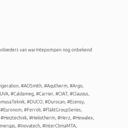
 aanbieders van warmtepompen nog onbekend
igeration
,
#AOSmith
,
#Aqutherm
,
#Argo
,
UVA
,
#Caldameg
,
#Carrier
,
#CIAT
,
#Clausius
,
musaTeknik
,
#DUCO
,
#Durocan
,
#Ecensy
,
,
#Euronom
,
#Ferroli
,
#FläktGroupSeries
,
,
#Heiztechnik
,
#Heliotherm
,
#Herz
,
#Hewalex
,
mergas
,
#Inovatech
,
#InterClimaMTA
,