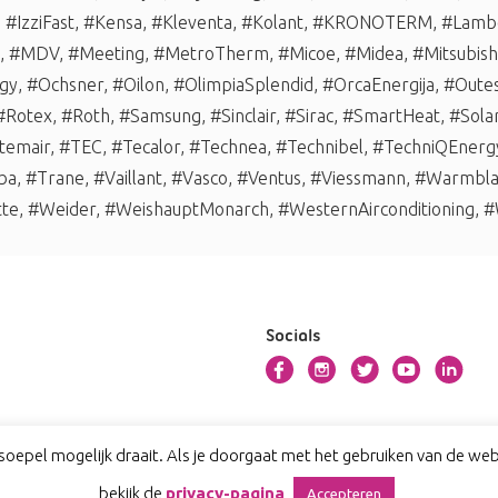
,
#IzziFast
,
#Kensa
,
#Kleventa
,
#Kolant
,
#KRONOTERM
,
#Lambo
,
#MDV
,
#Meeting
,
#MetroTherm
,
#Micoe
,
#Midea
,
#Mitsubishi
gy
,
#Ochsner
,
#Oilon
,
#OlimpiaSplendid
,
#OrcaEnergija
,
#Oute
#Rotex
,
#Roth
,
#Samsung
,
#Sinclair
,
#Sirac
,
#SmartHeat
,
#Sola
temair
,
#TEC
,
#Tecalor
,
#Technea
,
#Technibel
,
#TechniQEnerg
ba
,
#Trane
,
#Vaillant
,
#Vasco
,
#Ventus
,
#Viessmann
,
#Warmbl
tte
,
#Weider
,
#WeishauptMonarch
,
#WesternAirconditioning
,
#
Socials
oepel mogelijk draait. Als je doorgaat met het gebruiken van de webs
bekijk de
privacy-pagina
Accepteren