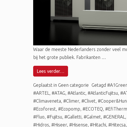
Waar de meeste Nederlanders zonder veel m
bij het grote publiek. Fabrikanten …
Lees verder…
Geplaatst in
Geen categorie
Getagd
#A1Gree
#ARTEL
,
#ATAG
,
#Atlantic
,
#AtlanticFujitsu
,
#A
#Climaveneta
,
#Climer
,
#Clivet
,
#Cooper&Hun
#Ecoforest
,
#Ecopomp
,
#ECOTEQ
,
#EfiTher
#Fluo
,
#Fujitsu
,
#Galletti
,
#Galmet
,
#GENERAL
#Hidros
,
#Hiseer
,
#Hisense
,
#Hitachi
,
#Hitecsa