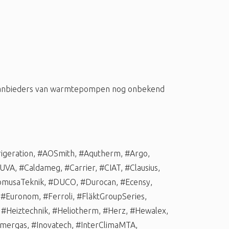
 aanbieders van warmtepompen nog onbekend
igeration
,
#AOSmith
,
#Aqutherm
,
#Argo
,
UVA
,
#Caldameg
,
#Carrier
,
#CIAT
,
#Clausius
,
musaTeknik
,
#DUCO
,
#Durocan
,
#Ecensy
,
,
#Euronom
,
#Ferroli
,
#FläktGroupSeries
,
,
#Heiztechnik
,
#Heliotherm
,
#Herz
,
#Hewalex
,
mergas
,
#Inovatech
,
#InterClimaMTA
,