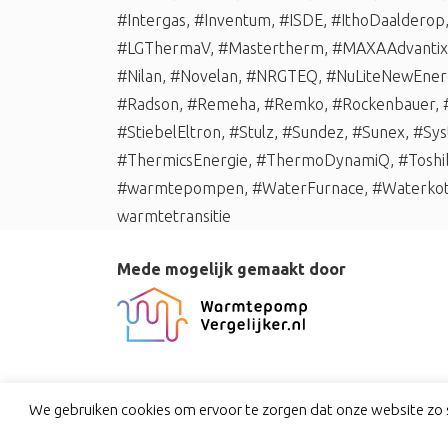
#Intergas
,
#Inventum
,
#ISDE
,
#IthoDaalderop
#LGThermaV
,
#Mastertherm
,
#MAXAAdvantix
#Nilan
,
#Novelan
,
#NRGTEQ
,
#NuLiteNewEner
#Radson
,
#Remeha
,
#Remko
,
#Rockenbauer
,
#StiebelEltron
,
#Stulz
,
#Sundez
,
#Sunex
,
#Sys
#ThermicsEnergie
,
#ThermoDynamiQ
,
#Toshi
#warmtepompen
,
#WaterFurnace
,
#Waterko
warmtetransitie
Mede mogelijk gemaakt door
We gebruiken cookies om ervoor te zorgen dat onze website zo s