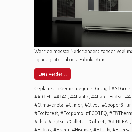
Waar de meeste Nederlanders zonder veel m
bij het grote publiek. Fabrikanten …
Lees verder…
Geplaatst in
Geen categorie
Getagd
#A1Gree
#ARTEL
,
#ATAG
,
#Atlantic
,
#AtlanticFujitsu
,
#A
#Climaveneta
,
#Climer
,
#Clivet
,
#Cooper&Hun
#Ecoforest
,
#Ecopomp
,
#ECOTEQ
,
#EfiTher
#Fluo
,
#Fujitsu
,
#Galletti
,
#Galmet
,
#GENERAL
#Hidros
,
#Hiseer
,
#Hisense
,
#Hitachi
,
#Hitecsa