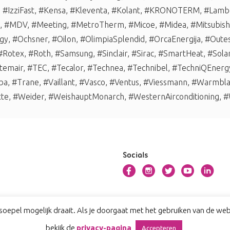
,
#IzziFast
,
#Kensa
,
#Kleventa
,
#Kolant
,
#KRONOTERM
,
#Lambo
,
#MDV
,
#Meeting
,
#MetroTherm
,
#Micoe
,
#Midea
,
#Mitsubishi
gy
,
#Ochsner
,
#Oilon
,
#OlimpiaSplendid
,
#OrcaEnergija
,
#Oute
#Rotex
,
#Roth
,
#Samsung
,
#Sinclair
,
#Sirac
,
#SmartHeat
,
#Sola
temair
,
#TEC
,
#Tecalor
,
#Technea
,
#Technibel
,
#TechniQEnerg
ba
,
#Trane
,
#Vaillant
,
#Vasco
,
#Ventus
,
#Viessmann
,
#Warmbl
tte
,
#Weider
,
#WeishauptMonarch
,
#WesternAirconditioning
,
#
Socials
oepel mogelijk draait. Als je doorgaat met het gebruiken van de webs
bekijk de
privacy-pagina
Accepteren