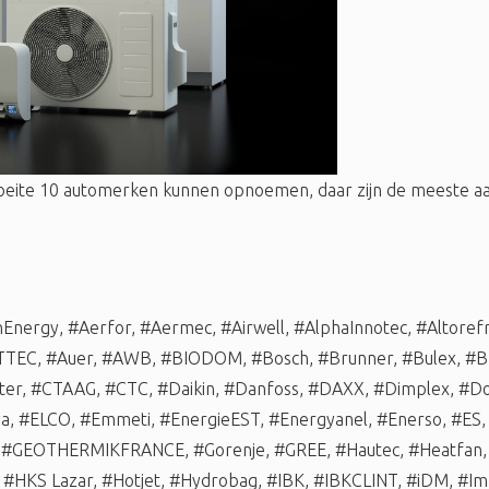
oeite 10 automerken kunnen opnoemen, daar zijn de meeste
nEnergy
,
#Aerfor
,
#Aermec
,
#Airwell
,
#AlphaInnotec
,
#Altorefr
TTEC
,
#Auer
,
#AWB
,
#BIODOM
,
#Bosch
,
#Brunner
,
#Bulex
,
#B
ter
,
#CTAAG
,
#CTC
,
#Daikin
,
#Danfoss
,
#DAXX
,
#Dimplex
,
#Do
ma
,
#ELCO
,
#Emmeti
,
#EnergieEST
,
#Energyanel
,
#Enerso
,
#ES
,
#GEOTHERMIKFRANCE
,
#Gorenje
,
#GREE
,
#Hautec
,
#Heatfan
,
#HKS Lazar
,
#Hotjet
,
#Hydrobag
,
#IBK
,
#IBKCLINT
,
#iDM
,
#Im