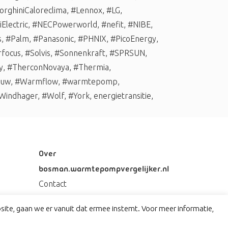
rghiniCaloreclima
,
#Lennox
,
#LG
,
Electric
,
#NECPowerworld
,
#nefit
,
#NIBE
,
s
,
#Palm
,
#Panasonic
,
#PHNIX
,
#PicoEnergy
,
rfocus
,
#Solvis
,
#Sonnenkraft
,
#SPRSUN
,
y
,
#TherconNovaya
,
#Thermia
,
auw
,
#Warmflow
,
#warmtepomp
,
Windhager
,
#Wolf
,
#York
,
energietransitie
,
Over
bosman.warmtepompvergelijker.nl
Contact
Privacy
ite, gaan we er vanuit dat ermee instemt. Voor meer informatie,
Disclaimer