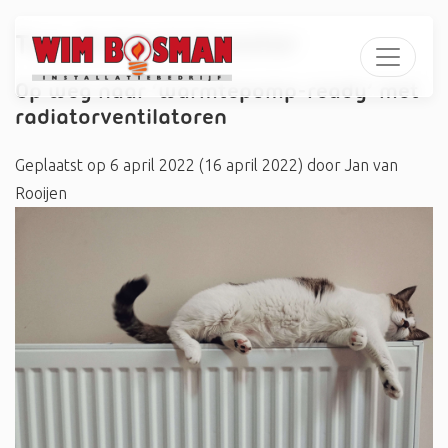
Tag:
#climatebooster
Op weg naar ‘warmtepomp-ready’ met
radiatorventilatoren
Geplaatst op
6 april 2022
(16 april 2022)
door
Jan van
Rooijen