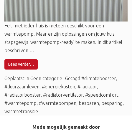
Feit: niet ieder huis is meteen geschikt voor een
warmtepomp. Maar er zijn oplossingen om jouw huis
stapsgewijs ‘warmtepomp-ready’ te maken. In dit artikel
beschrijven …
Lees verder…
Geplaatst in
Geen categorie
Getagd
#climatebooster
,
#duurzaamleven
,
#energiekosten
,
#radiator
,
#radiatorbooster
,
#radiatorventilator
,
#speedcomfort
,
#warmtepomp
,
#warmtepompen
,
besparen
,
besparing
,
warmtetransitie
Mede mogelijk gemaakt door