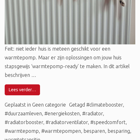
Feit: niet ieder huis is meteen geschikt voor een
warmtepomp. Maar er zijn oplossingen om jouw huis
stapsgewijs ‘warmtepomp-ready’ te maken. In dit artikel
beschrijven …
Lees verder…
Geplaatst in
Geen categorie
Getagd
#climatebooster
,
#duurzaamleven
,
#energiekosten
,
#radiator
,
#radiatorbooster
,
#radiatorventilator
,
#speedcomfort
,
#warmtepomp
,
#warmtepompen
,
besparen
,
besparing
,
warmtetransitie