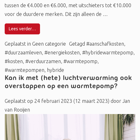
tussen de €4.000 en €6.000, met uitschieters tot €10.000
voor de duurdere merken. Dit zijn alleen de …
Lees verder…
Geplaatst in
Geen categorie
Getagd
#aanschafkosten
,
#duurzaamleven
,
#energiekosten
,
#hybridewarmtepomp
,
#kosten
,
#verduurzamen
,
#warmtepomp
,
#warmtepompen
,
hybride
Kan ik met (hete) luchtverwarming ook
overstappen op een warmtepomp?
Geplaatst op
24 februari 2023
(12 maart 2023)
door
Jan
van Rooijen