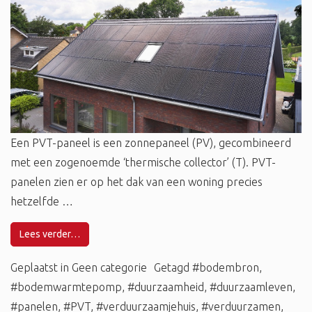
Een PVT-paneel is een zonnepaneel (PV), gecombineerd
met een zogenoemde ‘thermische collector’ (T). PVT-
panelen zien er op het dak van een woning precies
hetzelfde …
Lees verder…
Geplaatst in
Geen categorie
Getagd
#bodembron
,
#bodemwarmtepomp
,
#duurzaamheid
,
#duurzaamleven
,
#panelen
,
#PVT
,
#verduurzaamjehuis
,
#verduurzamen
,