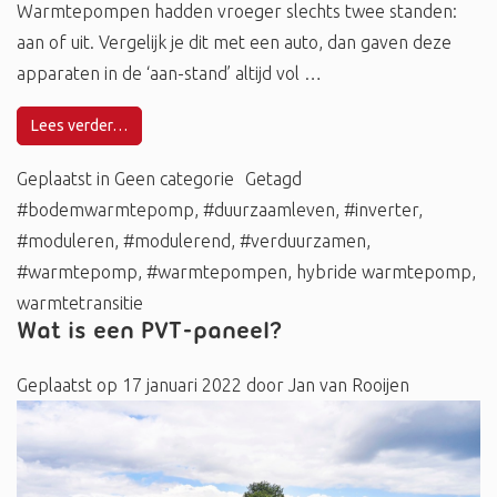
Warmtepompen hadden vroeger slechts twee standen:
aan of uit. Vergelijk je dit met een auto, dan gaven deze
apparaten in de ‘aan-stand’ altijd vol …
Lees verder…
Geplaatst in
Geen categorie
Getagd
#bodemwarmtepomp
,
#duurzaamleven
,
#inverter
,
#moduleren
,
#modulerend
,
#verduurzamen
,
#warmtepomp
,
#warmtepompen
,
hybride warmtepomp
,
warmtetransitie
Wat is een PVT-paneel?
Geplaatst op
17 januari 2022
door
Jan van Rooijen