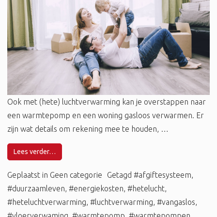
Ook met (hete) luchtverwarming kan je overstappen naar
een warmtepomp en een woning gasloos verwarmen. Er
zijn wat details om rekening mee te houden, …
Lees verder…
Geplaatst in
Geen categorie
Getagd
#afgiftesysteem
,
#duurzaamleven
,
#energiekosten
,
#hetelucht
,
#heteluchtverwarming
,
#luchtverwarming
,
#vangaslos
,
#vloerverwaming
,
#warmtepomp
,
#warmtepompen
,