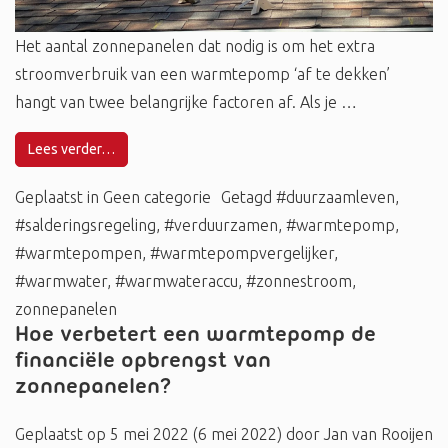
Het aantal zonnepanelen dat nodig is om het extra
stroomverbruik van een warmtepomp ‘af te dekken’
hangt van twee belangrijke factoren af. Als je …
Lees verder…
Geplaatst in
Geen categorie
Getagd
#duurzaamleven
,
#salderingsregeling
,
#verduurzamen
,
#warmtepomp
,
#warmtepompen
,
#warmtepompvergelijker
,
#warmwater
,
#warmwateraccu
,
#zonnestroom
,
zonnepanelen
Hoe verbetert een warmtepomp de
financiële opbrengst van
zonnepanelen?
Geplaatst op
5 mei 2022
(6 mei 2022)
door
Jan van Rooijen