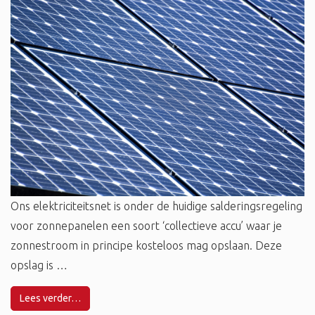
Ons elektriciteitsnet is onder de huidige salderingsregeling
voor zonnepanelen een soort ‘collectieve accu’ waar je
zonnestroom in principe kosteloos mag opslaan. Deze
opslag is …
Lees verder…