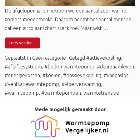
De afgelopen jaren hebben we een aantal zeer warme
zomers meegemaakt. Daarom neemt het aantal mensen
dat een airco aanschaft sterk toe. Maar wist …
Lees verder…
Geplaatst in
Geen categorie
Getagd
#actievekoeling
,
#afgiftesysteem
,
#bodemwarmtepomp
,
#duurzaamleven
,
#energiekosten
,
#koelen
,
#passievekoeling
,
#vangaslos
,
#ventilatiewarmtepomp
,
#vloerverwaming
,
#warmtepomp
,
#warmtepompen
,
warmtetransitie
Mede mogelijk gemaakt door