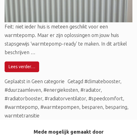
Feit: niet ieder huis is meteen geschikt voor een
warmtepomp. Maar er zijn oplossingen om jouw huis
stapsgewijs ‘warmtepomp-ready’ te maken. In dit artikel
beschrijven …
Lees verder…
Geplaatst in
Geen categorie
Getagd
#climatebooster
,
#duurzaamleven
,
#energiekosten
,
#radiator
,
#radiatorbooster
,
#radiatorventilator
,
#speedcomfort
,
#warmtepomp
,
#warmtepompen
,
besparen
,
besparing
,
warmtetransitie
Mede mogelijk gemaakt door