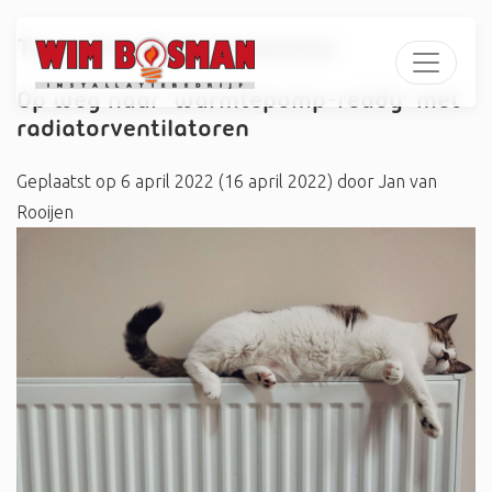
Tag:
#radiatorbooster
Op weg naar ‘warmtepomp-ready’ met
radiatorventilatoren
Geplaatst op
6 april 2022
(16 april 2022)
door
Jan van
Rooijen