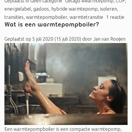
Geplaatst in
Geen categorie
Getagd
#warmtepomp
,
COP
,
energielabel
,
gasloos
,
hybride warmtepomp
,
isoleren
,
transities
,
warmtepompboiler
,
warmtetransitie
1 reactie
Wat is een warmtepompboiler?
Geplaatst op
5 juli 2020
(15 juli 2020)
door
Jan van Rooijen
Een warmtepompboiler is een compacte warmtepomp,