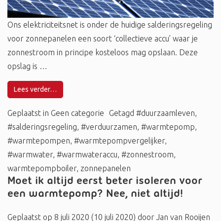
Ons elektriciteitsnet is onder de huidige salderingsregeling
voor zonnepanelen een soort ‘collectieve accu’ waar je
zonnestroom in principe kosteloos mag opslaan. Deze
opslag is …
Lees verder…
Geplaatst in
Geen categorie
Getagd
#duurzaamleven
,
#salderingsregeling
,
#verduurzamen
,
#warmtepomp
,
#warmtepompen
,
#warmtepompvergelijker
,
#warmwater
,
#warmwateraccu
,
#zonnestroom
,
warmtepompboiler
,
zonnepanelen
Moet ik altijd eerst beter isoleren voor
een warmtepomp? Nee, niet altijd!
Geplaatst op
8 juli 2020
(10 juli 2020)
door
Jan van Rooijen