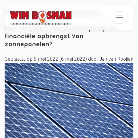
Tag:
warmtepompboiler
Hoe verbetert een warmtepomp de
financiële opbrengst van
zonnepanelen?
Geplaatst op
5 mei 2022
(6 mei 2022)
door
Jan van Rooijen