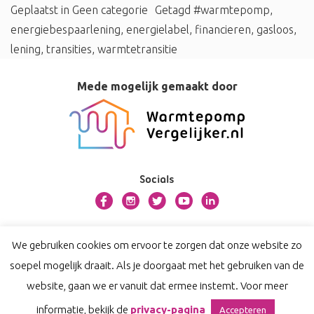
Geplaatst in
Geen categorie
Getagd
#warmtepomp
,
energiebespaarlening
,
energielabel
,
financieren
,
gasloos
,
lening
,
transities
,
warmtetransitie
Mede mogelijk gemaakt door
Socials
Over bosman.warmtepompvergelijker.nl
We gebruiken cookies om ervoor te zorgen dat onze website zo
Contact
soepel mogelijk draait. Als je doorgaat met het gebruiken van de
Privacy
website, gaan we er vanuit dat ermee instemt. Voor meer
Disclaimer
informatie, bekijk de
privacy-pagina
Accepteren