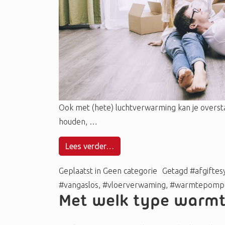
Ook met (hete) luchtverwarming kan je overs
houden, …
Lees verder…
Geplaatst in
Geen categorie
Getagd
#afgifte
#vangaslos
,
#vloerverwaming
,
#warmtepomp
Met welk type warmt