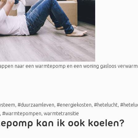
tappen naar een warmtepomp en een woning gasloos verwarmen.
systeem
,
#duurzaamleven
,
#energiekosten
,
#hetelucht
,
#hetelu
,
#warmtepompen
,
warmtetransitie
epomp kan ik ook koelen?