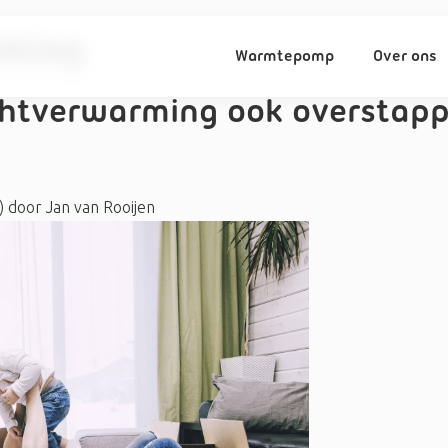
ming
Warmtepomp
Over ons
uchtverwarming ook overstap
)
door
Jan van Rooijen